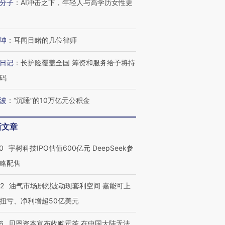
分子
：
AI冲击之下，年轻人与高学历女性更
坤
：
耳闻目睹的几位律师
日记
：
长护险覆盖全国 筹资和服务给予将持
码
波
：
“沉睡”的10万亿元公积金
新文章
0
宇树科技IPO估值600亿元 DeepSeek参
略配售
22
油气市场剧烈波动现套利空间 嘉能可上
扭亏、净利增超50亿美元
6
贝恩资本宣布收购贡茶 在中国大陆无法
OX的吸金
马航飞行员跨国走私7万
视线｜被称为“蟑螂”的印