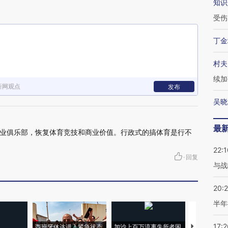
知识
受伤
丁金
村夫
续加
新网观点
发布
吴晓
最
业俱乐部，恢复体育竞技和商业价值。行政式的搞体育是行不
22:1
·
回复
与战
20:
半年
17:2
西班牙休达进入紧急状态
加沙上百万流离失所者困
视线｜HYR