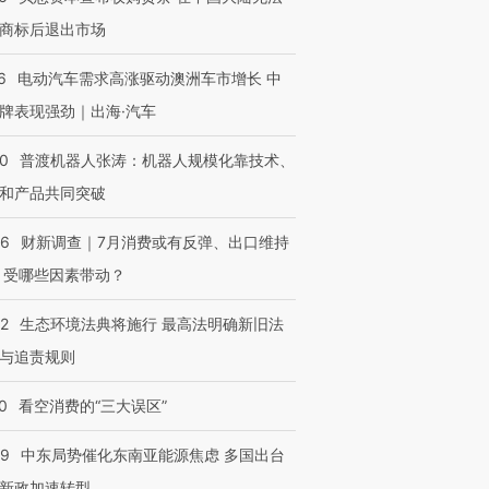
让中产们甘
粒摇头丸 尿检体内含3种
度Z世代 用街头抗争将教
秘鲁纳斯
商标后退出市场
”？
毒品
育部长拱下台
13人遇难
6
电动汽车需求高涨驱动澳洲车市增长 中
牌表现强劲｜出海·汽车
00
普渡机器人张涛：机器人规模化靠技术、
进第四届链博
【商旅对话】华住集团
技“链”接产
【特别呈现】寻找100种
CFO：不靠规模取胜，华
【特别呈
和产品共同突破
有意思的生活方式·第三对
住三大增长引擎是什么？
有意思的
56
财新调查｜7月消费或有反弹、出口维持
 受哪些因素带动？
42
生态环境法典将施行 最高法明确新旧法
与追责规则
0
看空消费的“三大误区”
59
中东局势催化东南亚能源焦虑 多国出台
新政加速转型