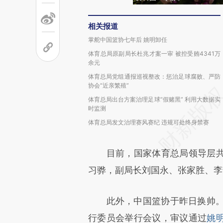
相关报道
掌舵中国篮协七年后 姚明卸任
体育总局原副局长杜兆才案一审 被控受贿4341万
余元
体育总局党组通报巡视整改：惩治足球腐败、严防
协会“近亲繁殖”
体育总局出台方案治理足球“假赌黑” 利用大数据实
时监测
体育总局发文治理赛风赛纪 违规可处终身禁赛
目前，国家体育总局领导层共
习骅，副局长刘国永、张家胜、李
此外，中国篮协于昨日换帅。1
行委员会举行会议，审议通过
姚