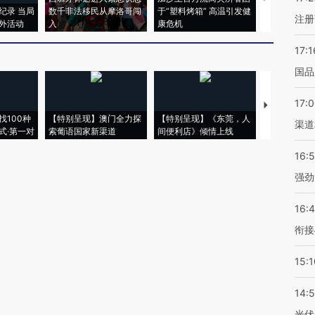
纪录 当局
数千非法移民从摩洛哥闯
于“塑料烤箱” 高温引发健
术：是什么
注册
外活动
入
康危机
心“花钱找虐
17:1
国品
17:
【推广】走
找100种
【特别呈现】澳门全力探
【特别呈现】《东莞，人
会，让数智科
渠道
式·第一对
索葡语国家新渠道
间便利店》倾情上线
业
16:
强劲
16:
衔接
15:1
14:
光伏