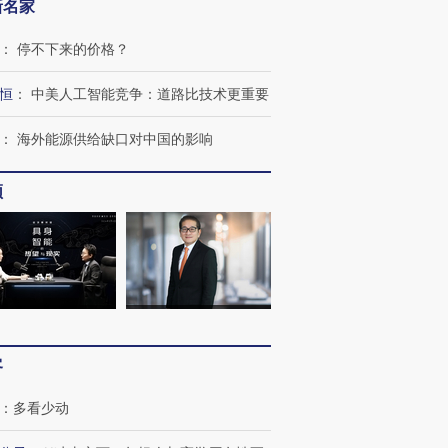
新名家
：
停不下来的价格？
恒
：
中美人工智能竞争：道路比技术更重要
：
海外能源供给缺口对中国的影响
频
客
：
多看少动