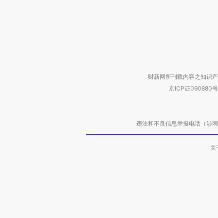
财新网所刊载内容之知识产
京ICP证090880号
违法和不良信息举报电话（涉网络暴力有
关