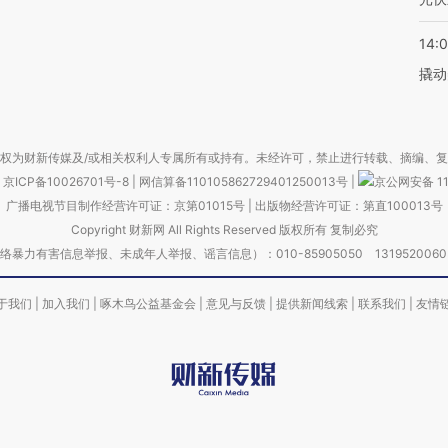
14:
撬动
权为财新传媒及/或相关权利人专属所有或持有。未经许可，禁止进行转载、摘编、
京ICP备10026701号-8
|
网信算备110105862729401250013号
|
京公网安备 11
广播电视节目制作经营许可证：京第01015号
|
出版物经营许可证：第直100013号
Copyright 财新网 All Rights Reserved 版权所有 复制必究
害信息举报、未成年人举报、谣言信息）：010-85905050 13195200605 举报邮
于我们
|
加入我们
|
啄木鸟公益基金会
|
意见与反馈
|
提供新闻线索
|
联系我们
|
友情