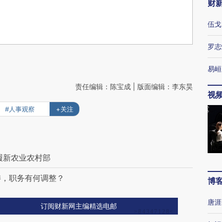
财
伍戈
罗志
易峘
责任编辑：陈宝成 | 版面编辑：李东昊
视
#人事观察
+关注
履新农业农村部
委，职务有何调整？
博
唐涯
订阅财新网主编精选电邮