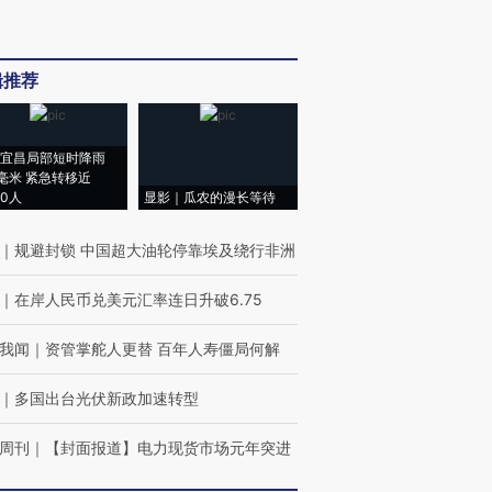
辑推荐
宜昌局部短时降雨
8毫米 紧急转移近
00人
显影｜瓜农的漫长等待
｜
规避封锁 中国超大油轮停靠埃及绕行非洲
｜
在岸人民币兑美元汇率连日升破6.75
我闻
｜
资管掌舵人更替 百年人寿僵局何解
｜
多国出台光伏新政加速转型
周刊
｜
【封面报道】电力现货市场元年突进