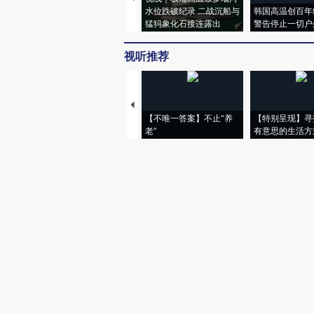
水位跌破纪录 二战沉船与
韩国高温创百年
猛犸象化石接连露出
警告停止一切户
视听推荐
【不唯一答案】不止“养
【特别呈现】寻
老”
有意思的生活方