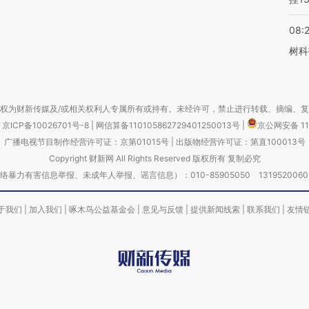
08:
树科
权为财新传媒及/或相关权利人专属所有或持有。未经许可，禁止进行转载、摘编、
京ICP备10026701号-8
|
网信算备110105862729401250013号
|
京公网安备 11
广播电视节目制作经营许可证：京第01015号
|
出版物经营许可证：第直100013号
Copyright 财新网 All Rights Reserved 版权所有 复制必究
害信息举报、未成年人举报、谣言信息）：010-85905050 13195200605 举报邮
于我们
|
加入我们
|
啄木鸟公益基金会
|
意见与反馈
|
提供新闻线索
|
联系我们
|
友情