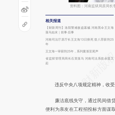
资料图：河南监狱局原局长
相关报道
【财新周刊】洛阳警难敌盗墓贼 河南黑伞王文海
落马始末｜前事·后事
河南司法厅原厅长王文海13日瘐死 曾八罪获刑25
年
王文海一审获刑25年，系列案渐至尾声
省监狱管理局局长石英落马 河南司法系统余震又
起
违反中央八项规定精神，收受可
廉洁底线失守，通过民间借贷
便利为亲友在工程招投标方面谋