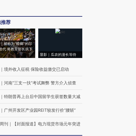
辑推荐
｜被称为“蟑螂”的印
世代 将教育部长拱下
显影｜瓜农的漫长等待
｜
境外收入征税 保险收益缴交已启动
｜
河南“三支一扶”考试舞弊 警方介入侦查
｜
特朗普再上台后中国留学生获签数量大减
｜
广州开发区产业园REIT较发行价“腰斩”
周刊
｜
【封面报道】电力现货市场元年突进