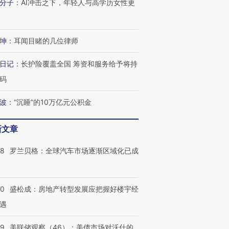
分子
：
AI冲击之下，年轻人与高学历女性更
坤
：
耳闻目睹的几位律师
日记
：
长护险覆盖全国 筹资和服务给予将持
码
波
：
“沉睡”的10万亿元公积金
新文章
58
罗兰贝格：全球汽车市场逐渐区域化已成
50
盛松成：房地产转型发展应把握好楼宇经
遇
39
美联储观察（46）：美债市场对沃什的