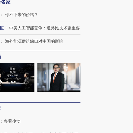
新名家
：
停不下来的价格？
恒
：
中美人工智能竞争：道路比技术更重要
：
海外能源供给缺口对中国的影响
频
客
：
多看少动