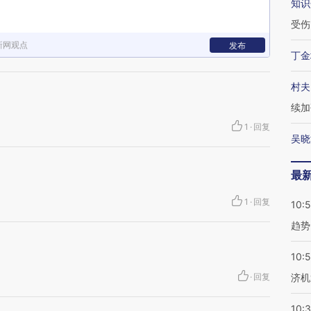
知识
受伤
新网观点
发布
丁金
村夫
续加
1
·
回复
吴晓
最
1
·
回复
10:
趋势
10:
·
回复
济机
10: