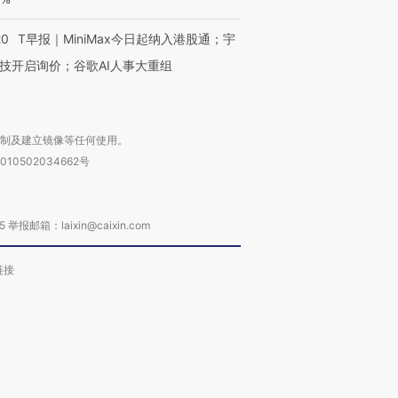
20
T早报｜MiniMax今日起纳入港股通；宇
技开启询价；谷歌AI人事大重组
复制及建立镜像等任何使用。
010502034662号
箱：laixin@caixin.com
链接