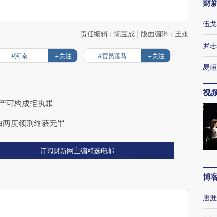
财
伍戈
责任编辑：陈宝成 | 版面编辑：王永
罗志
#河南
+关注
#官员落马
+关注
易峘
视
财产可构成拒执罪
妇两度领刑终获无罪
订阅财新网主编精选电邮
博
唐涯