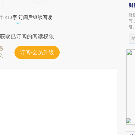
；
财
财
1413字 订阅后继续阅读
写
引
获取已订阅的阅读权限
员
订阅/会员升级
文