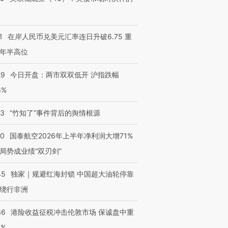
1
在岸人民币兑美元汇率连日升破6.75 重
年半高位
29
今日开盘：两市双双低开 沪指跌幅
6%
跨国走私7万
视线｜HY
检体内含3种
泽连斯基密集出访美英 索
秘鲁纳斯卡观光飞机坠毁
术：是什
13
“竹知了”事件背后的舆情根源
要防空导弹“救急”
13人遇难
心“花钱找
10
国泰航空2026年上半年净利润大增71%
局势成业绩“双刃剑”
45
独家｜规避红海封锁 中国超大油轮停靠
进第四届链博
【商旅对话】华住集团
技“链”接产
【特别呈现】寻找100种
CFO：不靠规模取胜，华
【特别呈
绕行非洲
有意思的生活方式·第三对
住三大增长引擎是什么？
有意思的
36
港险收益征税冲击伦敦市场 保诚盘中重
3%