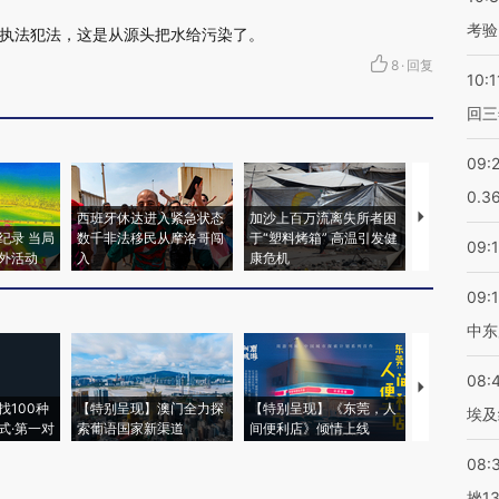
考验
执法犯法，这是从源头把水给污染了。
8
·
回复
10:1
回三
09:
0.3
西班牙休达进入紧急状态
加沙上百万流离失所者困
马航飞行员
纪录 当局
数千非法移民从摩洛哥闯
于“塑料烤箱” 高温引发健
粒摇头丸 尿
09:
外活动
入
康危机
毒品
09:
中东
08:
【推广】走
找100种
【特别呈现】澳门全力探
【特别呈现】《东莞，人
会，让数智科
埃及
式·第一对
索葡语国家新渠道
间便利店》倾情上线
业
08:
挫1