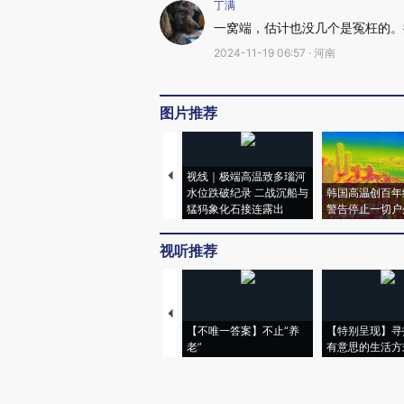
丁满
一窝端，估计也没几个是冤枉的。
2024-11-19 06:57 · 河南
图片推荐
视线｜极端高温致多瑙河
水位跌破纪录 二战沉船与
韩国高温创百年
猛犸象化石接连露出
警告停止一切户
视听推荐
【不唯一答案】不止“养
【特别呈现】寻
老”
有意思的生活方