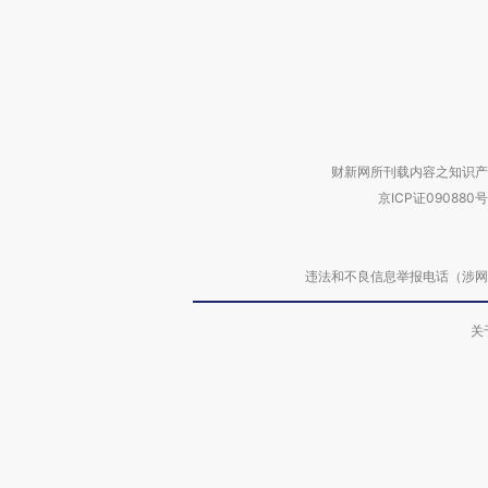
财新网所刊载内容之知识产
京ICP证090880号
违法和不良信息举报电话（涉网络暴力有
关