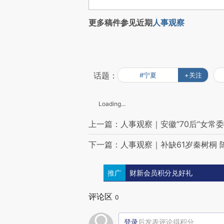
更多稿件参见近期
人事观察
话题：
#宁夏
+关注
Loading...
上一篇：人事观察｜安徽“70后”女常
下一篇：人事观察｜补缺61岁秦树桐
推广
财新会员积分兑好礼
评论区
0
登录
后发表评论得积分