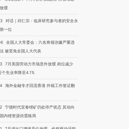
进第四届链博
【商旅对话】华住集团
技“链”接产
【特别呈现】寻找100种
CFO：不靠规模取胜，华
【特别呈
放缓
有意思的生活方式·第三对
住三大增长引擎是什么？
有意思的
53
对话｜邱仁宗：临床研究参与者的安全永
第一位
06
全国人大常委会：六名将领涉嫌严重违
法 被罢免全国人大代表
43
7月美国劳动力市场意外放缓 岗位减少
3万个失业率降至4.1%
14
海外金融专才回流香港 外籍工作签证翻
2
宁德时代宜春锂矿仍处停产状态 其动向
国内锂资源供需格局
1
7月进出口增速高位放缓，价格驱动还能