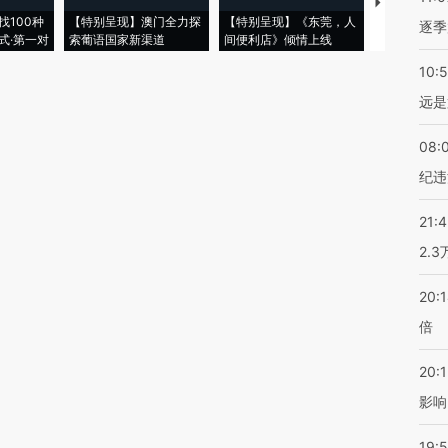
【推广】走
找100种
【特别呈现】澳门全力探
【特别呈现】《东莞，人
会，让数智科
逐季
式·第一对
索葡语国家新渠道
间便利店》倾情上线
业
10:
远是
08:
纪违
21:
2.
20:
倍
20:1
影响
19:5