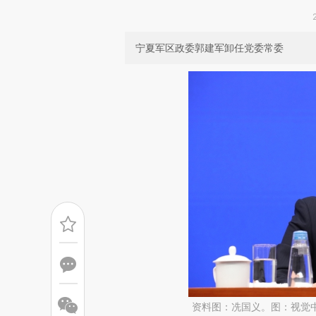
宁夏军区政委郭建军卸任党委常委
资料图：冼国义。图：视觉