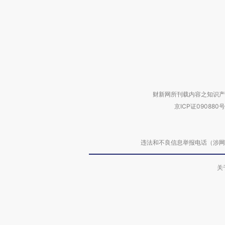
财新网所刊载内容之知识产
京ICP证090880号
违法和不良信息举报电话（涉网络暴力有
关