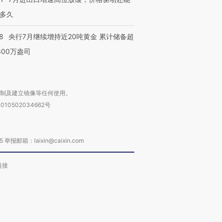
多久
8
央行7月继续增持近20吨黄金 累计储备超
600万盎司
复制及建立镜像等任何使用。
010502034662号
箱：laixin@caixin.com
链接