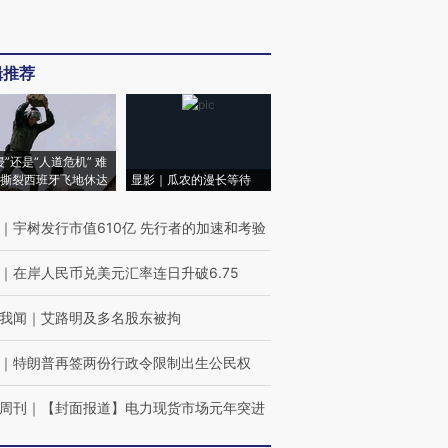
辑推荐
侵”还是“人道危机” 难
撕裂西班牙飞地休达
显影｜瓜农的漫长等待
｜
宇树发行市值610亿 先行者的加速和考验
｜
在岸人民币兑美元汇率连日升破6.75
我闻
｜
艾路明及多名股东被拘
｜
特朗普再签两份行政令限制出生公民权
周刊
｜
【封面报道】电力现货市场元年突进