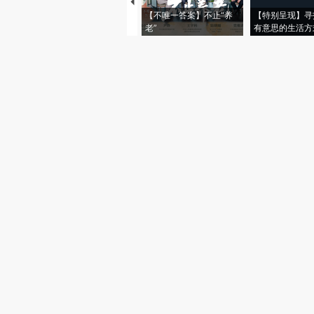
【不唯一答案】不止“养
【特别呈现】寻
老”
有意思的生活方