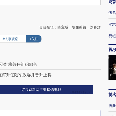
财
伍戈
罗志
责任编辑：陈宝成 | 版面编辑：刘春辉
易峘
#人事观察
+关注
视
委孙红梅兼任组织部长
 陈辉升任陆军政委并晋升上将
订阅财新网主编精选电邮
博
唐涯