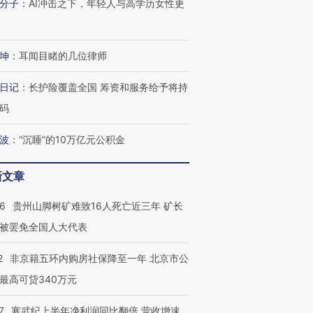
分子
：
AI冲击之下，年轻人与高学历女性更
坤
：
耳闻目睹的几位律师
日记
：
长护险覆盖全国 筹资和服务给予将持
码
波
：
“沉睡”的10万亿元公积金
新文章
36
贵州山脚树矿难致16人死亡近三年 矿长
跨国走私7万
视线｜被称为“蟑螂”的印
视线｜“入侵”还是“人道危
检体内含3种
度Z世代 用街头抗争将教
机”？难民潮撕裂西班牙
秘鲁纳斯
被罢免全国人大代表
育部长拱下台
飞地休达
13人遇难
2
非京籍五环内购房社保降至一年 北京市公
最高可贷340万元
7
寒武纪上半年净利润同比翻倍 营收增速