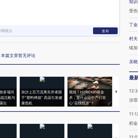
知识
受伤
丁金
新网观点
发布
村夫
续加
本篇文章暂无评论
吴晓
最
12:
致多瑙河
加沙上百万流离失所者困
视线｜HYROX的吸金
马航飞行员
二战沉船与
于“塑料烤箱” 高温引发健
术：是什么让中产们甘
粒摇头丸 尿
涉罪
露出
康危机
心“花钱找虐”？
毒品
11:1
积金
11:0