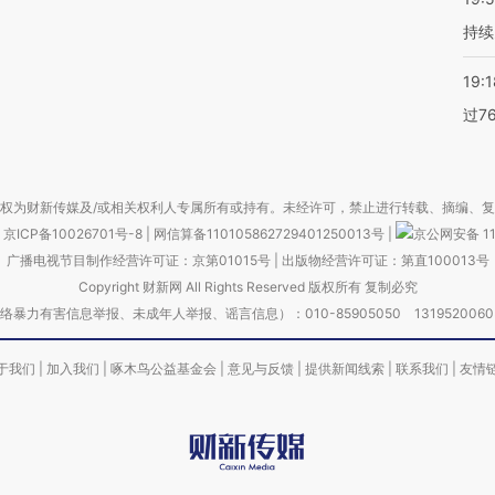
持续
19:1
过7
权为财新传媒及/或相关权利人专属所有或持有。未经许可，禁止进行转载、摘编、
京ICP备10026701号-8
|
网信算备110105862729401250013号
|
京公网安备 11
广播电视节目制作经营许可证：京第01015号
|
出版物经营许可证：第直100013号
Copyright 财新网 All Rights Reserved 版权所有 复制必究
害信息举报、未成年人举报、谣言信息）：010-85905050 13195200605 举报邮
于我们
|
加入我们
|
啄木鸟公益基金会
|
意见与反馈
|
提供新闻线索
|
联系我们
|
友情