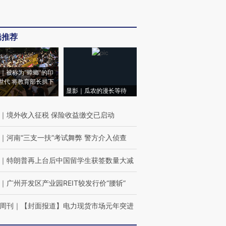
辑推荐
｜被称为“蟑螂”的印
世代 将教育部长拱下
显影｜瓜农的漫长等待
｜
境外收入征税 保险收益缴交已启动
｜
河南“三支一扶”考试舞弊 警方介入侦查
｜
特朗普再上台后中国留学生获签数量大减
｜
广州开发区产业园REIT较发行价“腰斩”
周刊
｜
【封面报道】电力现货市场元年突进