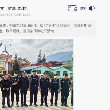
文｜财新 覃建行
试听
2024年12月30日 13:32
披露，明家犯罪集团招揽、吸引“金主”入驻园区，高峰时期园
盘、刷单返利、虚假征信等犯罪活动