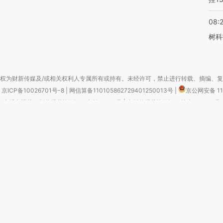
08:
树科
权为财新传媒及/或相关权利人专属所有或持有。未经许可，禁止进行转载、摘编、
京ICP备10026701号-8
|
网信算备110105862729401250013号
|
京公网安备 11
广播电视节目制作经营许可证：京第01015号
|
出版物经营许可证：第直100013号
Copyright 财新网 All Rights Reserved 版权所有 复制必究
害信息举报、未成年人举报、谣言信息）：010-85905050 13195200605 举报邮
于我们
|
加入我们
|
啄木鸟公益基金会
|
意见与反馈
|
提供新闻线索
|
联系我们
|
友情