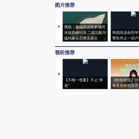
图片推荐
视线｜极端高温致多瑙河
水位跌破纪录 二战沉船与
韩国高温创百年
猛犸象化石接连露出
警告停止一切户
视听推荐
【不唯一答案】不止“养
【特别呈现】寻
老”
有意思的生活方