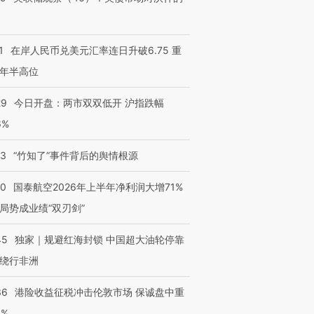
1
在岸人民币兑美元汇率连日升破6.75 重
年半高位
29
今日开盘：两市双双低开 沪指跌幅
6%
13
“竹知了”事件背后的舆情根源
10
国泰航空2026年上半年净利润大增71%
局势成业绩“双刃剑”
45
独家｜规避红海封锁 中国超大油轮停靠
绕行非洲
36
港险收益征税冲击伦敦市场 保诚盘中重
3%