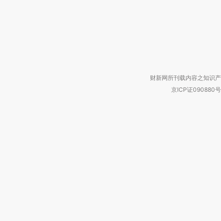
财新网所刊载内容之知识产
京ICP证090880号
违法和不良信息举报电话（涉网络暴力有
关