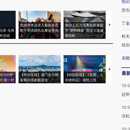
知识
受伤
丁金
西班牙休达进入紧急状态
加沙上百万流离失所者困
马航飞行员
纪录 当局
数千非法移民从摩洛哥闯
于“塑料烤箱” 高温引发健
粒摇头丸 尿
外活动
入
康危机
毒品
村夫
续加
吴晓
【推广】走
最
找100种
【特别呈现】澳门全力探
【特别呈现】《东莞，人
会，让数智科
式·第一对
索葡语国家新渠道
间便利店》倾情上线
业
10:
趋势
10:
济机
10: