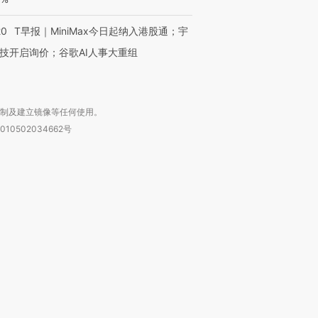
20
T早报｜MiniMax今日起纳入港股通；宇
技开启询价；谷歌AI人事大重组
复制及建立镜像等任何使用。
010502034662号
箱：laixin@caixin.com
链接