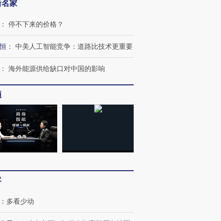
新名家
：
停不下来的价格？
恒
：
中美人工智能竞争：道路比技术更重要
：
海外能源供给缺口对中国的影响
频
客
：
多看少动