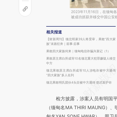
2023年11月16日，在缅
被成功抓获并移交中国公安
相关报道
【财新周刊】缅北明家39人将受审，果敢“四大家
族”末路狂奔｜前事·后事
果敢四大家族何来｜缅甸电信诈骗兴衰记（1）
果敢原主席白所成等10名缅北重大犯罪嫌疑人移交
中方
缅北果敢原主席白所成等10人涉电诈被中方通缉
“四大家族”多人在列
缅北果敢明氏团伙4头目被中方通缉 曾武装护诈
检方披露，涉案人员有明国平（缅甸名
（缅甸名MA THIRI MAUNG）
甸名YAN SONE HWAR）、周