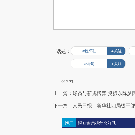
话题：
#魏怀仁
+关注
#缅甸
+关注
Loading...
上一篇：球员与新规博弈 樊振东陈梦
下一篇：人民日报、新华社四局级干
推广
财新会员积分兑好礼