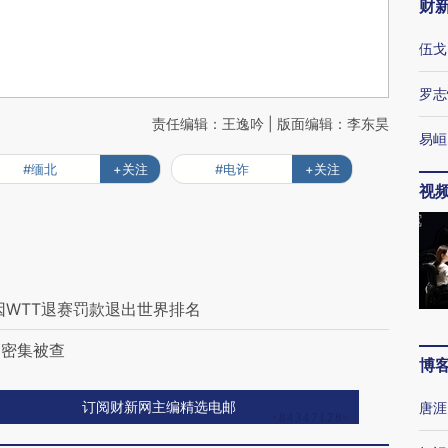
财
伍戈
罗志
责任编辑：王逸吟 | 版面编辑：李东昊
易峘
#缅北
+关注
#电诈
+关注
视
因WTT退赛罚款退出世界排名
部密集被查
博
唐涯
订阅财新网主编精选电邮