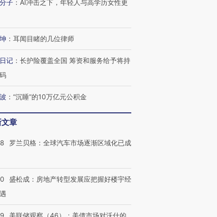
分子
：
AI冲击之下，年轻人与高学历女性更
坤
：
耳闻目睹的几位律师
跨国走私7万
视线｜HY
检体内含3种
泽连斯基密集出访美英 索
秘鲁纳斯卡观光飞机坠毁
术：是什
要防空导弹“救急”
13人遇难
心“花钱找
日记
：
长护险覆盖全国 筹资和服务给予将持
码
波
：
“沉睡”的10万亿元公积金
进第四届链博
【商旅对话】华住集团
新文章
技“链”接产
【特别呈现】寻找100种
CFO：不靠规模取胜，华
【特别呈
有意思的生活方式·第三对
住三大增长引擎是什么？
有意思的
58
罗兰贝格：全球汽车市场逐渐区域化已成
50
盛松成：房地产转型发展应把握好楼宇经
遇
39
美联储观察（46）：美债市场对沃什的