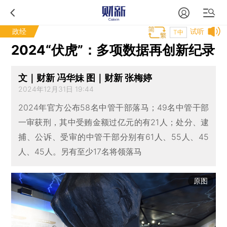
政经
试听
T中
2024“伏虎”：多项数据再创新纪录
文｜财新 冯华妹 图｜财新 张梅婷
2024年12月31日 19:44
2024年官方公布58名中管干部落马；49名中管干部
一审获刑，其中受贿金额过亿元的有21人；处分、逮
捕、公诉、受审的中管干部分别有61人、55人、45
人、45人。另有至少17名将领落马
原图