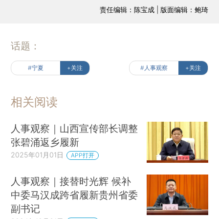
责任编辑：陈宝成 | 版面编辑：鲍琦
话题：
#宁夏
+关注
#人事观察
+关注
相关阅读
人事观察｜山西宣传部长调整
张碧涌返乡履新
2025年01月01日
APP打开
人事观察｜接替时光辉 候补
中委马汉成跨省履新贵州省委
副书记