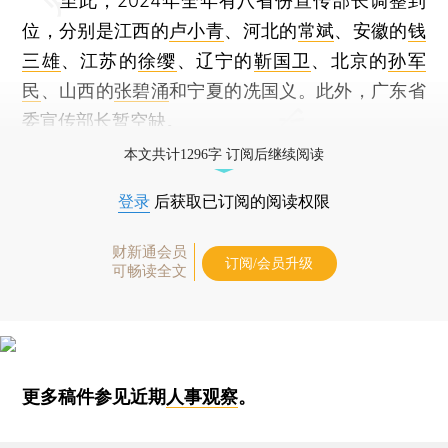
至此，2024年全年有八省份宣传部长调整到
位，分别是江西的
卢小青
、河北的
常斌
、安徽的
钱
三雄
、江苏的
徐缨
、辽宁的
靳国卫
、北京的
孙军
民
、山西的
张碧涌
和宁夏的冼国义。此外，广东省
委宣传部长暂空缺。
本文共计1296字 订阅后继续阅读
登录
后获取已订阅的阅读权限
财新通会员
订阅/会员升级
可畅读全文
更多稿件参见近期
人事观察
。