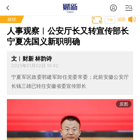
政经
试听
T中
人事观察︱公安厅长又转宣传部长
宁夏冼国义新职明确
文︱财新 林韵诗
2025年01月02日 10:42
宁夏军区政委郭建军卸任党委常委；此前安徽公安厅
长钱三雄已转任安徽省委宣传部长
原图