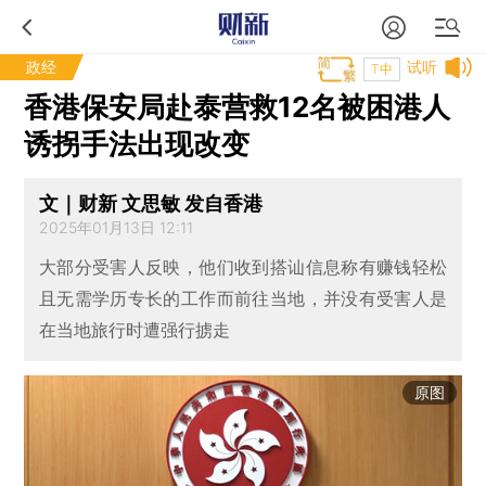
政经
试听
T中
香港保安局赴泰营救12名被困港人
诱拐手法出现改变
文｜财新 文思敏 发自香港
2025年01月13日 12:11
大部分受害人反映，他们收到搭讪信息称有赚钱轻松
且无需学历专长的工作而前往当地，并没有受害人是
在当地旅行时遭强行掳走
原图