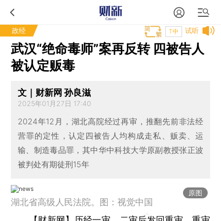
政经
试听
T中
武汉“绝命毒师”案再反转 四被告人
被认定贩毒
文｜财新网 孙良滋
2025年01月27日 17:40
2024年12月，湖北高院经过再审，推翻先前非法经
营罪的定性，认定四被告人均构成走私、贩卖、运
输、制造毒品罪，其中华中科技大学原副教授张正波
被判处有期徒刑15年
原图
湖北省高级人民法院。图：视觉中国
【财新网】
历经一审、二审后发回重审、重审