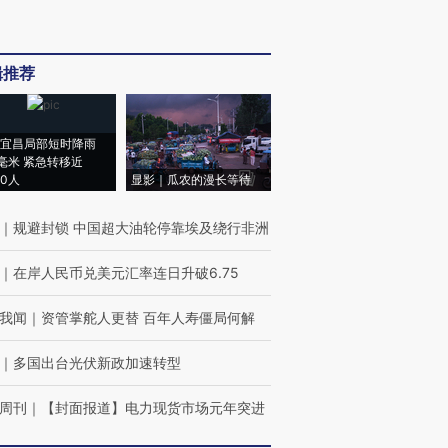
辑推荐
宜昌局部短时降雨
8毫米 紧急转移近
00人
显影｜瓜农的漫长等待
｜
规避封锁 中国超大油轮停靠埃及绕行非洲
｜
在岸人民币兑美元汇率连日升破6.75
我闻
｜
资管掌舵人更替 百年人寿僵局何解
｜
多国出台光伏新政加速转型
周刊
｜
【封面报道】电力现货市场元年突进