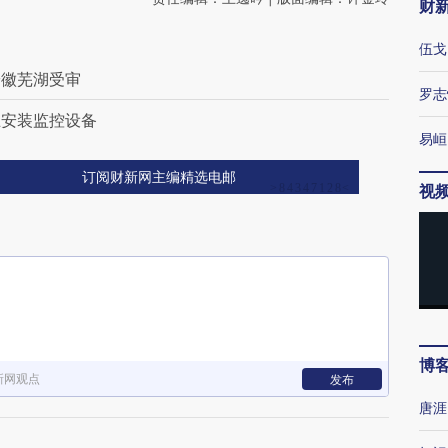
财
伍戈
安徽芜湖受审
罗志
止安装监控设备
易峘
订阅财新网主编精选电邮
视
博
新网观点
发布
唐涯