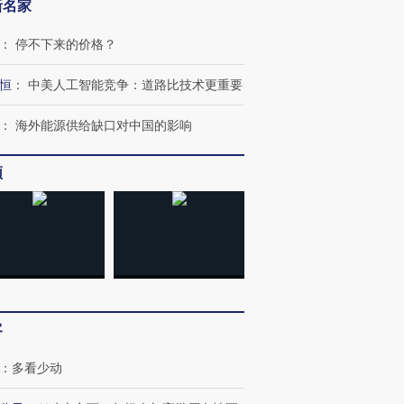
新名家
：
停不下来的价格？
恒
：
中美人工智能竞争：道路比技术更重要
：
海外能源供给缺口对中国的影响
频
客
：
多看少动