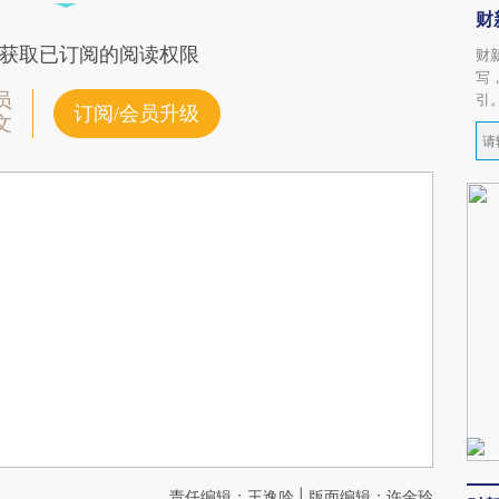
财
获取已订阅的阅读权限
财
写
员
引
订阅/会员升级
文
责任编辑：王逸吟 | 版面编辑：许金玲