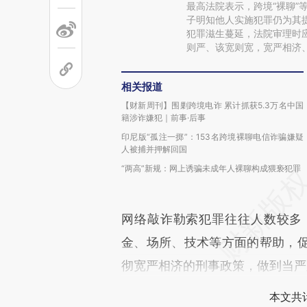
最高法院表示，跨境“裸聊”
子明知他人实施犯罪仍为其
犯罪滋生蔓延，法院审理时
则严、该宽则宽，宽严相济
相关报道
【财新周刊】围剿跨境电诈 累计抓获5.3万名中国
籍涉诈嫌犯｜前事·后事
印尼版“孤注一掷”：153名跨境裸聊电信诈骗嫌疑
人被捕并押解回国
“两高”新规：网上诱骗未成年人裸聊构成猥亵犯罪
网络敲诈勒索犯罪往往人数较多
金、场所、技术等方面的帮助，
彻宽严相济的刑事政策，做到当严
本文共计