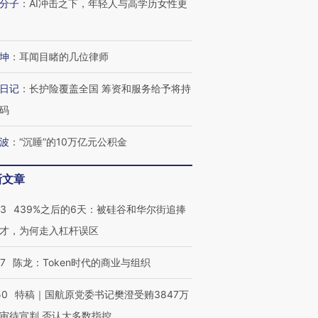
分子
：
AI冲击之下，年轻人与高学历女性更
坤
：
耳闻目睹的几位律师
日记
：
长护险覆盖全国 筹资和服务给予将持
码
波
：
“沉睡”的10万亿元公积金
新文章
53
439%之后的6天：被硅谷和华尔街追捧
才，为何走入杠杆误区
07
陈龙：Token时代的商业与组织
50
特稿｜国航原党委书记樊澄受贿3847万
审待宣判 否认大多数指控