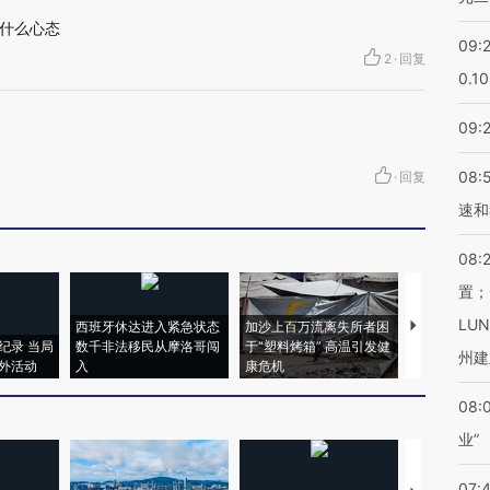
什么心态
09:
2
·
回复
0.1
09:
08:
·
回复
速和
08:
置；
LU
西班牙休达进入紧急状态
加沙上百万流离失所者困
视线｜HYR
纪录 当局
数千非法移民从摩洛哥闯
于“塑料烤箱” 高温引发健
术：是什么
州建
外活动
入
康危机
心“花钱找虐
08:
业”
07: