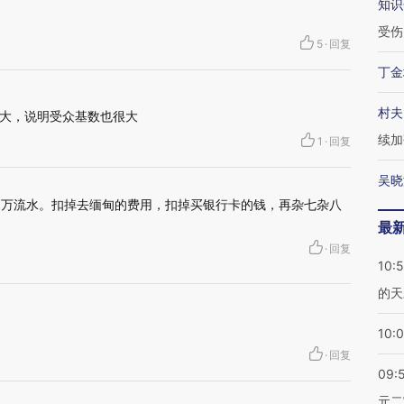
知识
受伤
5
·
回复
丁金
村夫
大，说明受众基数也很大
续加
1
·
回复
吴晓
0万流水。扣掉去缅甸的费用，扣掉买银行卡的钱，再杂七杂八
最
·
回复
10:
的天
10:
·
回复
09:
元二