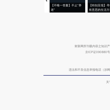
【不唯一答案】不止“养
【特别呈现】寻
老”
有意思的生活方
财新网所刊载内容之知识产
京ICP证090880号
违法和不良信息举报电话（涉网络暴力有
关