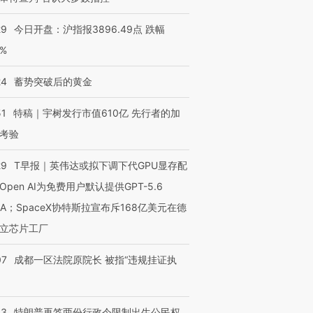
29
今日开盘：沪指报3896.49点 跌幅
0%
24
蓄势突破后的黄金
51
特稿｜宇树发行市值610亿 先行者的加
考验
29
T早报｜英伟达或拟下调下代GPU显存配
Open AI为免费用户默认提供GPT-5.6
NA；SpaceX协特斯拉宣布斥168亿美元在德
OX的吸金
马航飞行员跨国走私7万
视线｜被称为“蟑螂”的印
让中产们甘
粒摇头丸 尿检体内含3种
度Z世代 用街头抗争将教
秘鲁纳斯
立芯片工厂
”？
毒品
育部长拱下台
13人遇难
07
成都一区法院原院长 被指“违规挂证执
43
特朗普再签两份行政令限制出生公民权