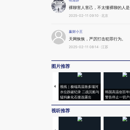
明渐辞
裸聊害人害己，不太懂裸聊的人是
2025-02-11 09:10 · 北京
赢财小王
天网恢恢，严厉打击犯罪行为。
2025-02-11 08:14 · 江苏
图片推荐
视线｜极端高温致多瑙河
水位跌破纪录 二战沉船与
韩国高温创百年
猛犸象化石接连露出
警告停止一切户
视听推荐