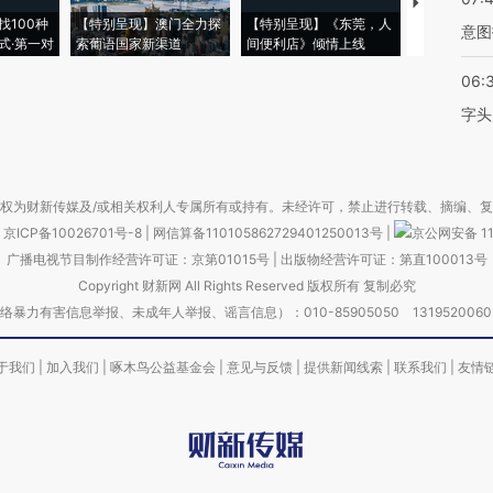
【推广】走
找100种
【特别呈现】澳门全力探
【特别呈现】《东莞，人
会，让数智科
意图
式·第一对
索葡语国家新渠道
间便利店》倾情上线
业
06:
字头
权为财新传媒及/或相关权利人专属所有或持有。未经许可，禁止进行转载、摘编、
京ICP备10026701号-8
|
网信算备110105862729401250013号
|
京公网安备 11
广播电视节目制作经营许可证：京第01015号
|
出版物经营许可证：第直100013号
Copyright 财新网 All Rights Reserved 版权所有 复制必究
害信息举报、未成年人举报、谣言信息）：010-85905050 13195200605 举报邮
于我们
|
加入我们
|
啄木鸟公益基金会
|
意见与反馈
|
提供新闻线索
|
联系我们
|
友情