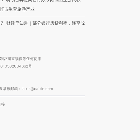
进第四届链博
【商旅对话】华住集团
技“链”接产
【特别呈现】寻找100种
CFO：不靠规模取胜，华
【特别呈
打击生育旅游产业
有意思的生活方式·第三对
住三大增长引擎是什么？
有意思的
37
财经早知道｜部分银行房贷利率，降至“2
复制及建立镜像等任何使用。
010502034662号
箱：laixin@caixin.com
链接