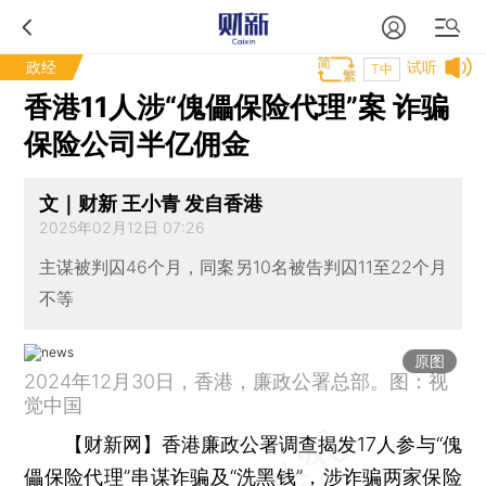
政经
试听
T中
香港11人涉“傀儡保险代理”案 诈骗
保险公司半亿佣金
文｜财新 王小青 发自香港
2025年02月12日 07:26
主谋被判囚46个月，同案另10名被告判囚11至22个月
不等
原图
2024年12月30日，香港，廉政公署总部。图：视
觉中国
【财新网】
香港廉政公署调查揭发17人参与“傀
儡保险代理”串谋诈骗及“洗黑钱”，涉诈骗两家保险