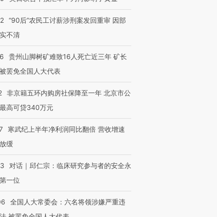
32
“90后”农民工讨薪涉刑案发回重审 因部
实不清
跨国走私7万
视线｜被称为“蟑螂”的印
视线｜“入侵”还是“人道危
检体内含3种
度Z世代 用街头抗争将教
机”？难民潮撕裂西班牙
秘鲁纳斯
育部长拱下台
飞地休达
13人遇难
36
贵州山脚树矿难致16人死亡近三年 矿长
被罢免全国人大代表
2
非京籍五环内购房社保降至一年 北京市公
最高可贷340万元
进第四届链博
【商旅对话】华住集团
技“链”接产
【特别呈现】寻找100种
CFO：不靠规模取胜，华
【特别呈
有意思的生活方式·第三对
住三大增长引擎是什么？
有意思的
7
寒武纪上半年净利润同比翻倍 营收增速
放缓
53
对话｜邱仁宗：临床研究参与者的安全永
第一位
06
全国人大常委会：六名将领涉嫌严重违
法 被罢免全国人大代表