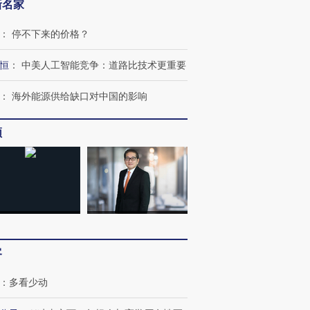
新名家
：
停不下来的价格？
恒
：
中美人工智能竞争：道路比技术更重要
：
海外能源供给缺口对中国的影响
频
客
：
多看少动