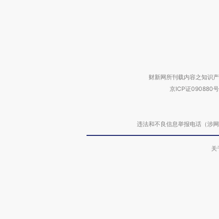
财新网所刊载内容之知识产
京ICP证090880号
违法和不良信息举报电话（涉网络暴力有
关