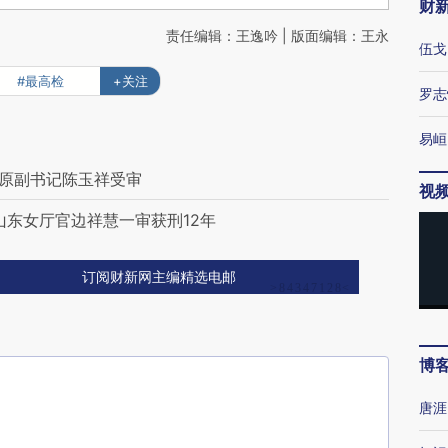
财
责任编辑：王逸吟 | 版面编辑：王永
伍戈
#最高检
+关注
罗志
易峘
委原副书记陈玉祥受审
视
山东女厅官边祥慧一审获刑12年
订阅财新网主编精选电邮
博
唐涯