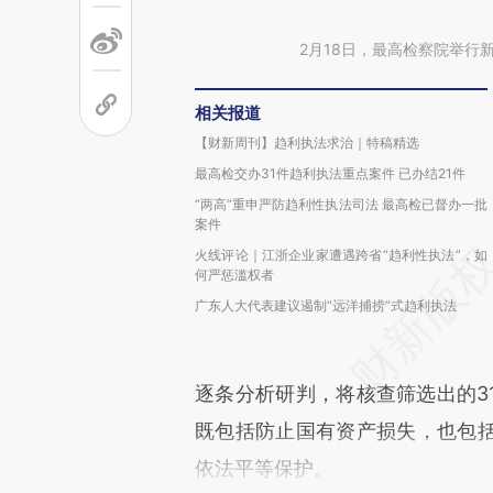
2月18日，最高检察院举行
相关报道
【财新周刊】趋利执法求治｜特稿精选
最高检交办31件趋利执法重点案件 已办结21件
“两高”重申严防趋利性执法司法 最高检已督办一批
案件
火线评论｜江浙企业家遭遇跨省“趋利性执法”，如
何严惩滥权者
广东人大代表建议遏制“远洋捕捞”式趋利执法
逐条分析研判，将核查筛选出的3
既包括防止国有资产损失，也包
依法平等保护。