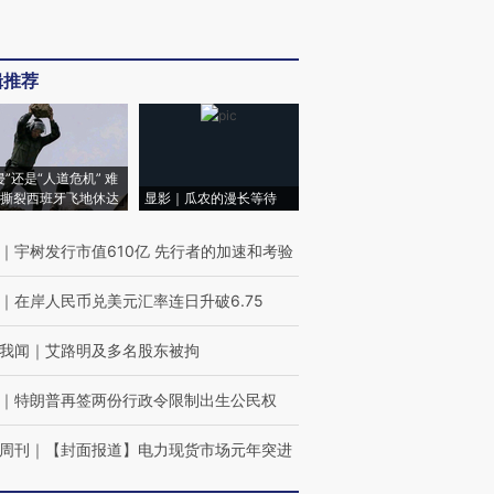
辑推荐
侵”还是“人道危机” 难
撕裂西班牙飞地休达
显影｜瓜农的漫长等待
｜
宇树发行市值610亿 先行者的加速和考验
｜
在岸人民币兑美元汇率连日升破6.75
我闻
｜
艾路明及多名股东被拘
｜
特朗普再签两份行政令限制出生公民权
周刊
｜
【封面报道】电力现货市场元年突进