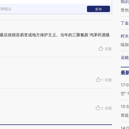
知识
新网观点
发布
受伤
丁金
最后就很容易变成地方保护主义。当年的三聚氰胺 鸿茅药酒最
村夫
续加
·
回复
吴晓
最
1
·
回复
17:
空”
15:
2
·
回复
资超
14: