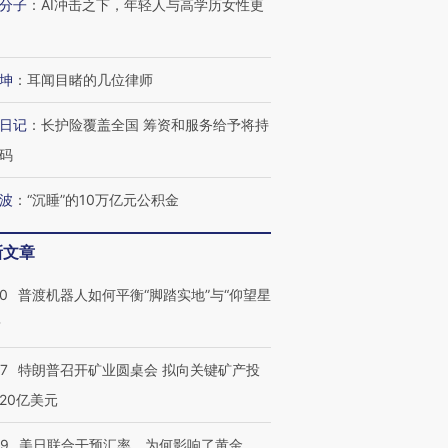
分子
：
AI冲击之下，年轻人与高学历女性更
坤
：
耳闻目睹的几位律师
日记
：
长护险覆盖全国 筹资和服务给予将持
码
波
：
“沉睡”的10万亿元公积金
新文章
00
普渡机器人如何平衡“脚踏实地”与“仰望星
？
57
特朗普召开矿业圆桌会 拟向关键矿产投
20亿美元
09
美日联合干预汇率，为何影响了黄金