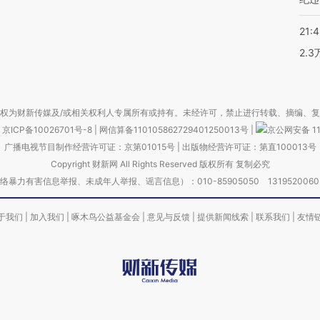
21:
2.
权为财新传媒及/或相关权利人专属所有或持有。未经许可，禁止进行转载、摘编、
京ICP备10026701号-8
|
网信算备110105862729401250013号
|
京公网安备 11
广播电视节目制作经营许可证：京第01015号
|
出版物经营许可证：第直100013号
Copyright 财新网 All Rights Reserved 版权所有 复制必究
害信息举报、未成年人举报、谣言信息）：010-85905050 13195200605 举报邮
于我们
|
加入我们
|
啄木鸟公益基金会
|
意见与反馈
|
提供新闻线索
|
联系我们
|
友情