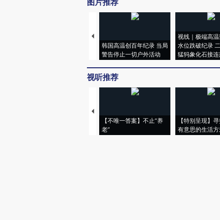
图片推荐
视线｜极端高温
韩国高温创百年纪录 当局
水位跌破纪录 
警告停止一切户外活动
猛犸象化石接连
视听推荐
【不唯一答案】不止“养
【特别呈现】寻
老”
有意思的生活方