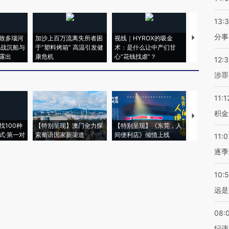
13:
分事
致多瑙河
加沙上百万流离失所者困
视线｜HYROX的吸金
马航飞行员
二战沉船与
于“塑料烤箱” 高温引发健
术：是什么让中产们甘
粒摇头丸 尿
露出
康危机
心“花钱找虐”？
毒品
12:
涉罪
11:1
积金
【推广】走
找100种
【特别呈现】澳门全力探
【特别呈现】《东莞，人
会，让数智科
式·第一对
索葡语国家新渠道
间便利店》倾情上线
业
11:0
逐季
10:
远是
08:
纪违