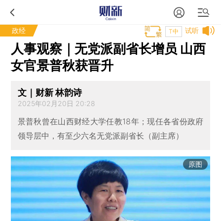
政经
试听
T中
人事观察｜无党派副省长增员 山西
女官景普秋获晋升
文｜财新 林韵诗
2025年02月20日 20:28
景普秋曾在山西财经大学任教18年；现任各省份政府
领导层中，有至少六名无党派副省长（副主席）
原图