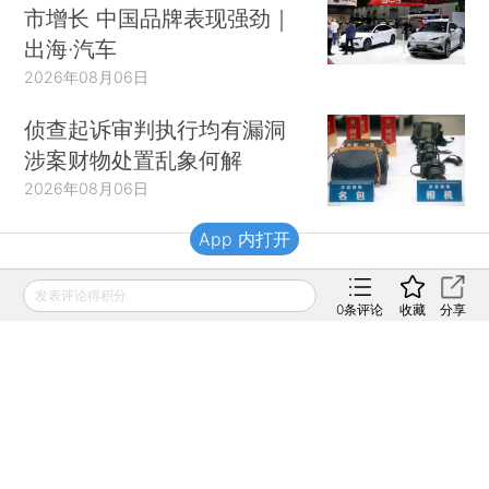
市增长 中国品牌表现强劲｜
出海·汽车
2026年08月06日
侦查起诉审判执行均有漏洞
涉案财物处置乱象何解
2026年08月06日
App 内打开
财新移动
发表评论得积分
0
条评论
收藏
分享
财新
财新周刊
Caixin
登录
网页版
订阅电邮
|
|
Copyright 财新网 All Rights Reserved