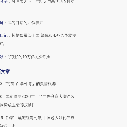
分子
：
AI冲击之下，年轻人与高学历女性更
坤
：
耳闻目睹的几位律师
日记
：
长护险覆盖全国 筹资和服务给予将持
码
波
：
“沉睡”的10万亿元公积金
新文章
13
“竹知了”事件背后的舆情根源
10
国泰航空2026年上半年净利润大增71%
局势成业绩“双刃剑”
45
独家｜规避红海封锁 中国超大油轮停靠
绕行非洲