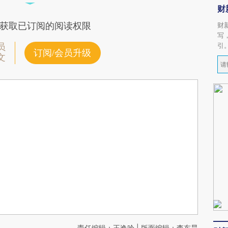
财
获取已订阅的阅读权限
财
写
引
员
订阅/会员升级
文
责任编辑：王逸吟 | 版面编辑：李东昊