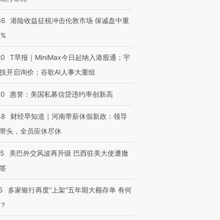
36
港险收益征税冲击伦敦市场 保诚盘中重
3%
20
T早报｜MiniMax今日起纳入港股通；宇
技开启询价；谷歌AI人事大重组
30
惠誉：美国私募信贷违约率创新高
48
财经早知道｜河南带薪休假新政：领导
带头，全员应休尽休
05
美巴外交风波再升级 巴西驻美大使遭撤
签
5
多家银行再度“上架”五年期大额存单 有何
？