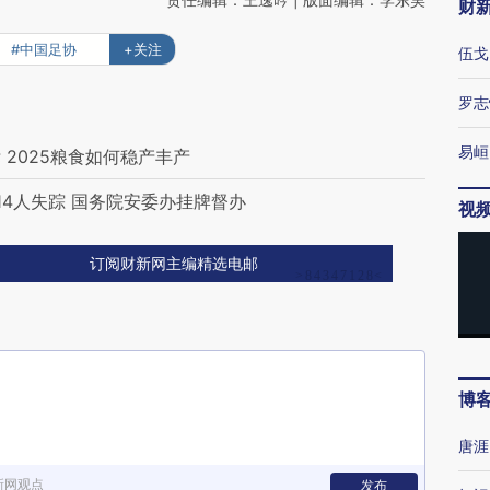
财
#中国足协
+关注
伍戈
罗志
易峘
2025粮食如何稳产丰产
4人失踪 国务院安委办挂牌督办
视
订阅财新网主编精选电邮
博
唐涯
新网观点
发布