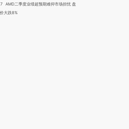
37
AMD二季度业绩超预期难抑市场担忧 盘
价大跌8%
跨国走私7万
视线｜HY
检体内含3种
泽连斯基密集出访美英 索
秘鲁纳斯卡观光飞机坠毁
术：是什
要防空导弹“救急”
13人遇难
心“花钱找