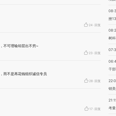
08:
挫1
24
·
回复
08:
树科
，不可理喻却层出不穷~
07:
23
·
回复
06:
干部
，而不是再花钱组织诚信专员
22:
28
·
回复
销美
21:1
考量
17
·
回复