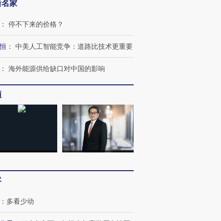
新名家
：
停不下来的价格？
恒
：
中美人工智能竞争：道路比技术更重要
：
海外能源供给缺口对中国的影响
频
客
：
多看少动