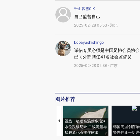
千山暮雪0lK
自己监督自己
2025-02-28 05:53 · 湖北
kobayashishingo
诚信专员必须是中国足协会员协会
已向外部聘任41名社会监督员
2025-02-28 05:36 · 广东
图片推荐
视线｜极端高温致多瑙河
水位跌破纪录 二战沉船与
韩国高温创百年
猛犸象化石接连露出
警告停止一切户