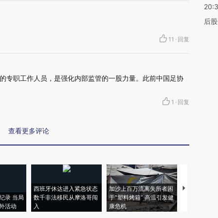
20:
后股
11
·
回复
的专职工作人员，是强化内部监管的一股力量。此前中国足协
1
·
回复
查看更多评论
西班牙休达进入紧急状态
加沙上百万流离失所者困
马航飞行员
纪录 当局
数千非法移民从摩洛哥闯
于“塑料烤箱” 高温引发健
粒摇头丸 尿
外活动
入
康危机
毒品