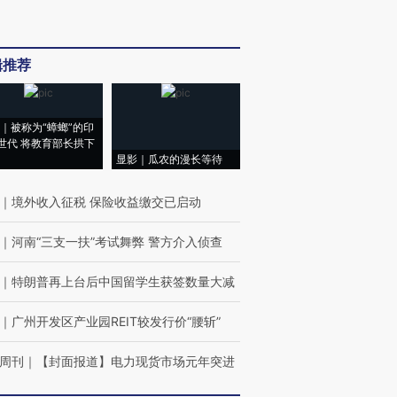
辑推荐
｜被称为“蟑螂”的印
世代 将教育部长拱下
显影｜瓜农的漫长等待
｜
境外收入征税 保险收益缴交已启动
｜
河南“三支一扶”考试舞弊 警方介入侦查
｜
特朗普再上台后中国留学生获签数量大减
｜
广州开发区产业园REIT较发行价“腰斩”
周刊
｜
【封面报道】电力现货市场元年突进