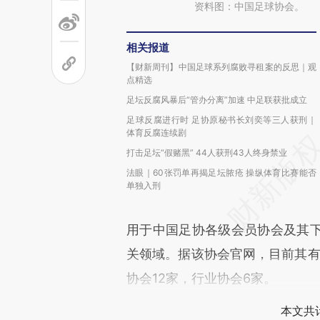
资料图：中国足球协会。
相关报道
【财新周刊】中国足球系列腐败寻租案的反思｜观
点精选
足坛反腐风暴后“管办分离”加速 中足联获批成立
足球反腐进行时 足协原秘书长刘奕等三人获刑｜
体育反腐连续剧
打击足坛“假赌黑” 44人获刑43人终身禁业
法眼｜60张罚单再揭足坛脓疮 操纵体育比赛能否
单独入刑
用于中国足协各级会员协会及其
关领域。据该协会官网，目前其有
协会12家，行业协会6家。
本文共计