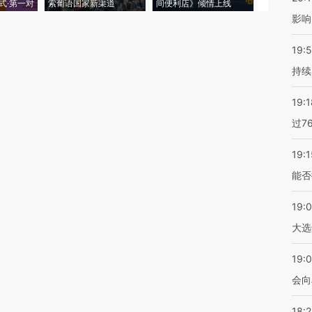
式·第一对
索葡语国家新渠道
间便利店》倾情上线
业
影响
19:5
持续
19:1
过7
19:1
能否
19:
大选
19:0
会向
18: