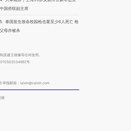
中国侨联副主席
45
泰国发生致命校园枪击案至少6人死亡 枪
父母亦被杀
复制及建立镜像等任何使用。
010502034662号
箱：laixin@caixin.com
链接