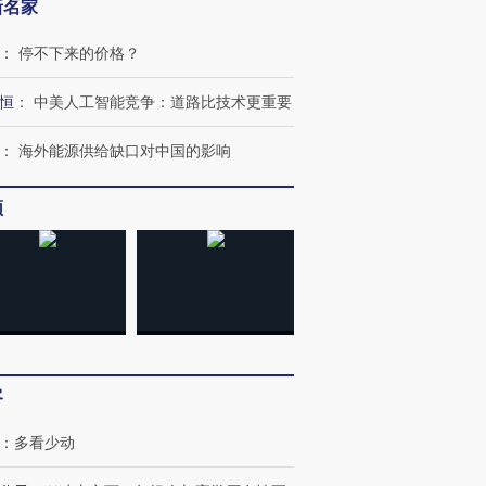
新名家
：
停不下来的价格？
恒
：
中美人工智能竞争：道路比技术更重要
：
海外能源供给缺口对中国的影响
频
客
：
多看少动