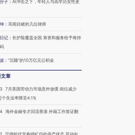
分子
：
AI冲击之下，年轻人与高学历女性更
坤
：
耳闻目睹的几位律师
日记
：
长护险覆盖全国 筹资和服务给予将持
码
波
：
“沉睡”的10万亿元公积金
新文章
跨国走私7万
视线｜被称为“蟑螂”的印
视线｜“入侵”还是“人道危
检体内含3种
度Z世代 用街头抗争将教
机”？难民潮撕裂西班牙
秘鲁纳斯
43
7月美国劳动力市场意外放缓 岗位减少
育部长拱下台
飞地休达
13人遇难
3万个失业率降至4.1%
14
海外金融专才回流香港 外籍工作签证翻
进第四届链博
【商旅对话】华住集团
技“链”接产
【特别呈现】寻找100种
CFO：不靠规模取胜，华
【特别呈
2
宁德时代宜春锂矿仍处停产状态 其动向