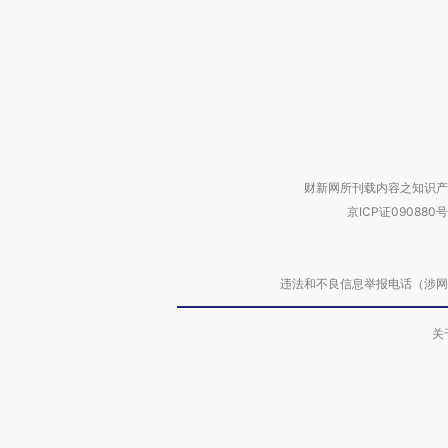
财新网所刊载内容之知识产
京ICP证090880号
违法和不良信息举报电话（涉网络暴力有
关