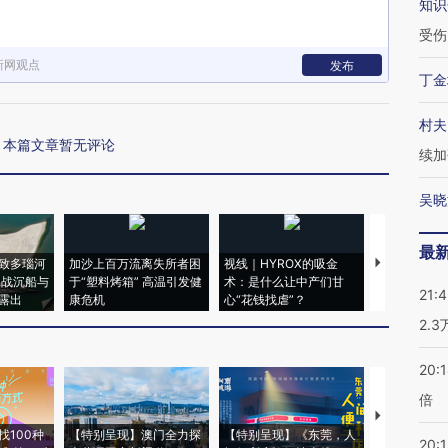
知识
受伤
新网观点
发布
丁金
村夫
本篇文章暂无评论
续加
吴晓
最
致多瑙河
加沙上百万流离失所者困
视线｜HYROX的吸金
马航飞行员
二战沉船与
于“塑料烤箱” 高温引发健
术：是什么让中产们甘
粒摇头丸 尿
21:
露出
康危机
心“花钱找虐”？
毒品
2.
20:
倍
【推广】走
找100种
【特别呈现】澳门全力探
【特别呈现】《东莞，人
会，让数智科
20:1