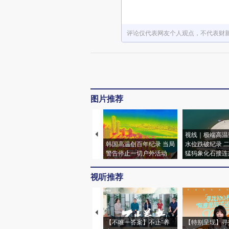
评论仅代表网友个人观点，不代表财
图片推荐
视线｜极端高温
韩国高温创百年纪录 当局
水位跌破纪录 
警告停止一切户外活动
猛犸象化石接连
视听推荐
【不唯一答案】不止“养
【特别呈现】寻