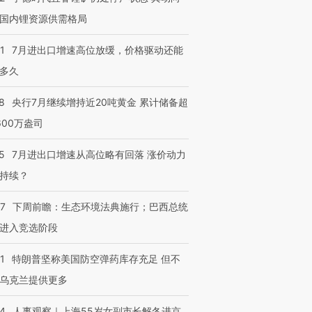
有意思的生活方式·第三对
住三大增长引擎是什么？
有意思的
国内锂资源供需格局
1
7月进出口增速高位放缓，价格驱动还能
多久
8
央行7月继续增持近20吨黄金 累计储备超
600万盎司
5
7月进出口增速从高位略有回落 涨价动力
持续？
07
下周前瞻：生态环境法典施行；巴西总统
进入竞选阶段
1
特朗普坚称美国防空弹药库存充足 但不
乌克兰提供更多
24
人事观察｜上海55岁女副市长解冬进京