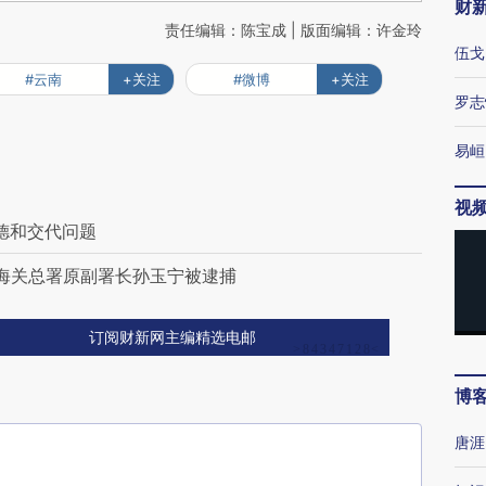
财
责任编辑：陈宝成 | 版面编辑：许金玲
伍戈
#云南
+关注
#微博
+关注
罗志
易峘
视
德和交代问题
岁海关总署原副署长孙玉宁被逮捕
订阅财新网主编精选电邮
博
唐涯