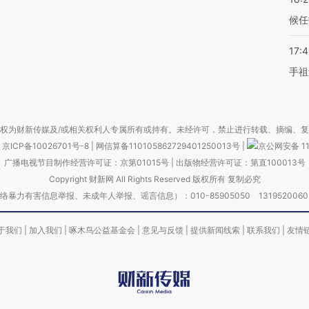
候任
17:
手祖
权为财新传媒及/或相关权利人专属所有或持有。未经许可，禁止进行转载、摘编、
京ICP备10026701号-8
|
网信算备110105862729401250013号
|
京公网安备 11
广播电视节目制作经营许可证：京第01015号
|
出版物经营许可证：第直100013号
Copyright 财新网 All Rights Reserved 版权所有 复制必究
害信息举报、未成年人举报、谣言信息）：010-85905050 13195200605 举报邮
于我们
|
加入我们
|
啄木鸟公益基金会
|
意见与反馈
|
提供新闻线索
|
联系我们
|
友情