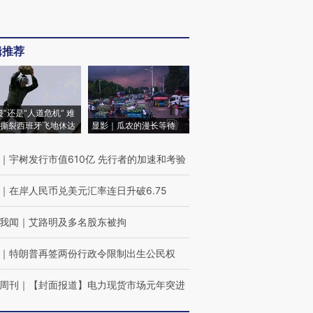
辑推荐
侵”还是“人道危机” 难
撕裂西班牙飞地休达
显影｜瓜农的漫长等待
｜
宇树发行市值610亿 先行者的加速和考验
｜
在岸人民币兑美元汇率连日升破6.75
我闻
｜
艾路明及多名股东被拘
｜
特朗普再签两份行政令限制出生公民权
周刊
｜
【封面报道】电力现货市场元年突进