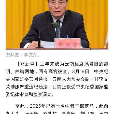
资料图：李文荣。
【财新网】
近年来成为云南反腐风暴眼的昆
明、曲靖两地，再有高官被查。3月18日，中央纪
委国家监委官网通报：云南人大常委会副主任李文
荣涉嫌严重违纪违法，目前正接受中央纪委国家监
委纪律审查和监察调查。
至此，2025年已有十名中管干部落马，此前
九人为：
张天峰
、
齐扎拉
、
周喜安
、
刘卫东
、
王中