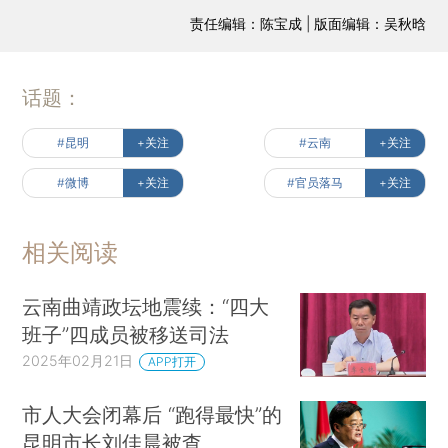
责任编辑：陈宝成 | 版面编辑：吴秋晗
话题：
#昆明
+关注
#云南
+关注
#微博
+关注
#官员落马
+关注
相关阅读
云南曲靖政坛地震续：“四大
班子”四成员被移送司法
2025年02月21日
APP打开
市人大会闭幕后 “跑得最快”的
昆明市长刘佳晨被查