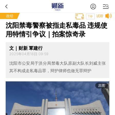
政经
试听
T中
沈阳禁毒警察被指走私毒品 违规使
用特情引争议｜拍案惊奇录
文｜财新 覃建行
2025年04月18日 09:59
沈阳市公安局于洪分局禁毒大队原副大队长刘威主张
其不构成走私毒品罪，辩护律师也做无罪辩护
原图