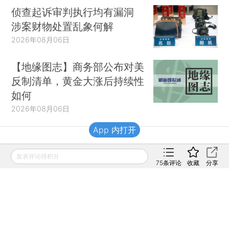
侦查起诉审判执行均有漏洞
涉案财物处置乱象何解
2026年08月06日
【地缘图志】商务部公布对美
反制清单，黄金大涨后持续性
如何
2026年08月06日
App 内打开
财新移动
发表评论得积分
75
条评论
收藏
分享
财新
财新周刊
Caixin
登录
网页版
订阅电邮
|
|