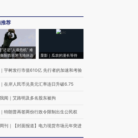
辑推荐
侵”还是“人道危机” 难
撕裂西班牙飞地休达
显影｜瓜农的漫长等待
｜
宇树发行市值610亿 先行者的加速和考验
｜
在岸人民币兑美元汇率连日升破6.75
我闻
｜
艾路明及多名股东被拘
｜
特朗普再签两份行政令限制出生公民权
周刊
｜
【封面报道】电力现货市场元年突进