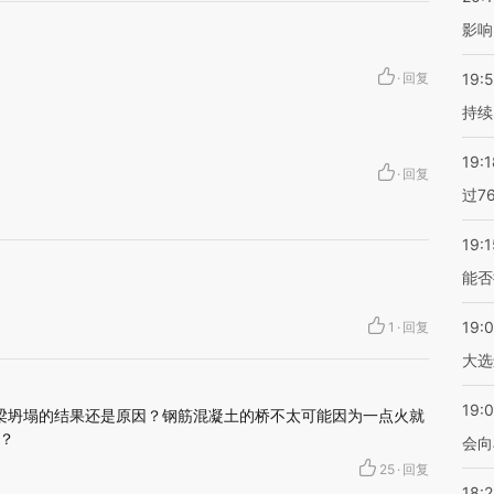
影响
·
回复
19:5
持续
19:1
·
回复
过7
19:1
能否
19:
1
·
回复
大选
19:0
桥梁坍塌的结果还是原因？钢筋混凝土的桥不太可能因为一点火就
？
会向
25
·
回复
18: