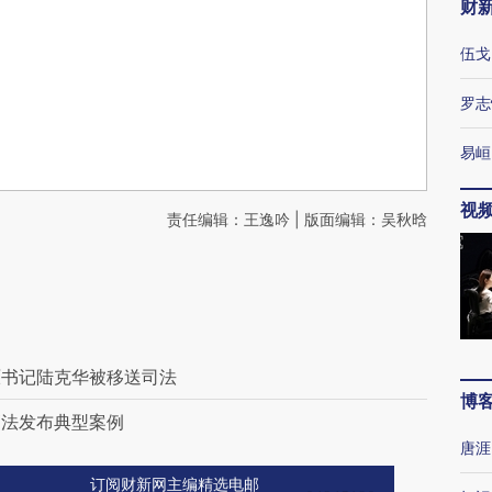
财
伍戈
罗志
易峘
视
责任编辑：王逸吟 | 版面编辑：吴秋晗
原书记陆克华被移送司法
博
高法发布典型案例
唐涯
订阅财新网主编精选电邮