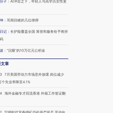
分子
：
AI冲击之下，年轻人与高学历女性更
坤
：
耳闻目睹的几位律师
日记
：
长护险覆盖全国 筹资和服务给予将持
码
波
：
“沉睡”的10万亿元公积金
新文章
43
7月美国劳动力市场意外放缓 岗位减少
3万个失业率降至4.1%
14
海外金融专才回流香港 外籍工作签证翻
2
宁德时代宜春锂矿仍处停产状态 其动向