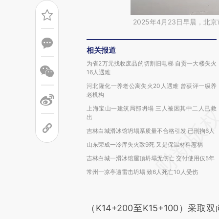
2025年4月23日早晨，
相关报道
为省2万元找收废品的切割旧电梯 自贡一大楼失火
16人遇难
河北隆化一养老公寓失火20人遇难 曾获评一级养
老机构
上海宝山一建筑局部坍塌 三人被困其中二人已救
出
吉林白城滑冰馆坍塌系质量不合格引发 已刑拘6人
山东荣成一冷库失火致9死 又是保温材料惹祸
吉林白城一滑冰馆屋顶坍塌无伤亡 交付使用仅5年
常州一凉亭遭雷击坍塌 致6人死亡10人受伤
（K14+200至K15+100