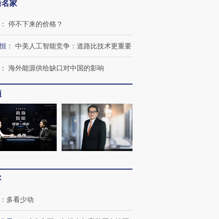
新名家
：
停不下来的价格？
恒
：
中美人工智能竞争：道路比技术更重要
：
海外能源供给缺口对中国的影响
频
客
：
多看少动