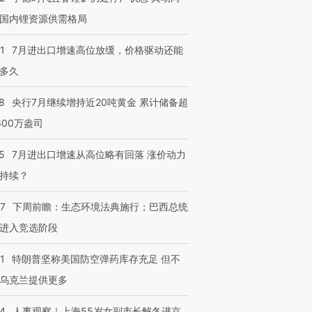
国内锂资源供需格局
1
7月进出口增速高位放缓，价格驱动还能
多久
8
央行7月继续增持近20吨黄金 累计储备超
600万盎司
5
7月进出口增速从高位略有回落 涨价动力
持续？
07
下周前瞻：生态环境法典施行；巴西总统
进入竞选阶段
1
特朗普坚称美国防空弹药库存充足 但不
乌克兰提供更多
24
人事观察｜上海55岁女副市长解冬进京