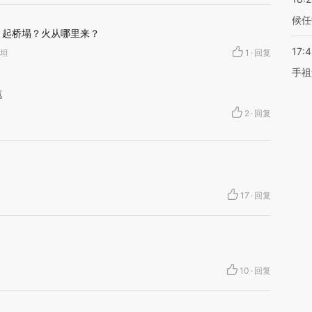
候任
引起桥塌？火从哪里来？
17:
斯坦
1
·
回复
手祖
缆
2
·
回复
17
·
回复
10
·
回复