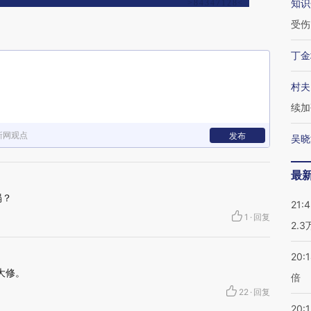
知识
受伤
丁金
村夫
续加
新网观点
发布
吴晓
最
塌？
21:
1
·
回复
2.
20:
大修。
倍
22
·
回复
20:1