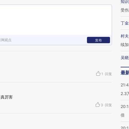
知识
受伤
丁金
村夫
新网观点
发布
续加
吴晓
最
1
·
回复
21:
2.
委真厉害
3
·
回复
20:
倍
20:1