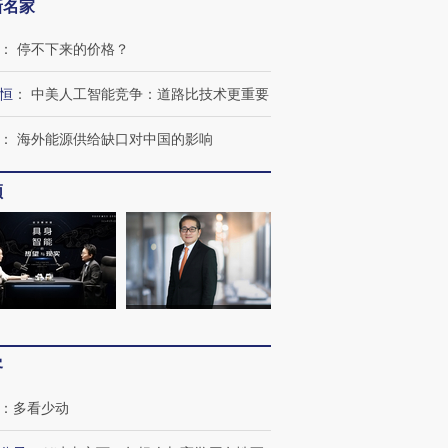
新名家
：
停不下来的价格？
恒
：
中美人工智能竞争：道路比技术更重要
：
海外能源供给缺口对中国的影响
频
客
：
多看少动