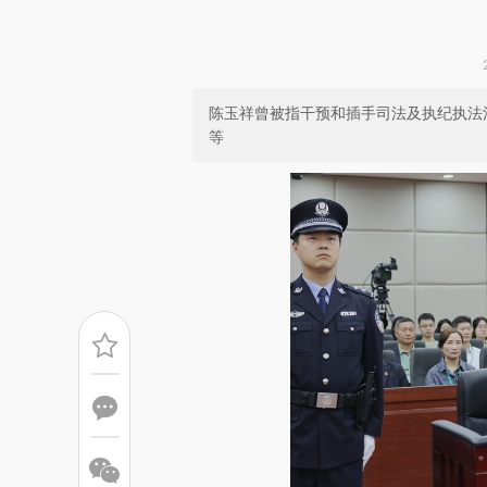
陈玉祥曾被指干预和插手司法及执纪执法
等