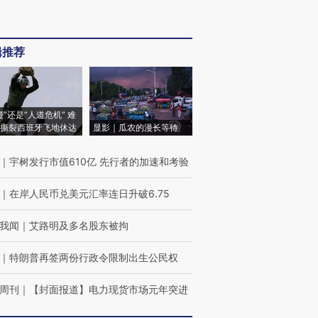
辑推荐
侵”还是“人道危机” 难
撕裂西班牙飞地休达
显影｜瓜农的漫长等待
｜
宇树发行市值610亿 先行者的加速和考验
｜
在岸人民币兑美元汇率连日升破6.75
我闻
｜
艾路明及多名股东被拘
｜
特朗普再签两份行政令限制出生公民权
周刊
｜
【封面报道】电力现货市场元年突进