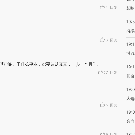
4
·
回复
影响
19:5
持续
3
·
回复
19:1
过7
基础嘛。干什么事业，都要认认真真，一步一个脚印。
19:1
27
·
回复
能否
19:
大选
5
·
回复
19:0
会向
18:
5
·
回复