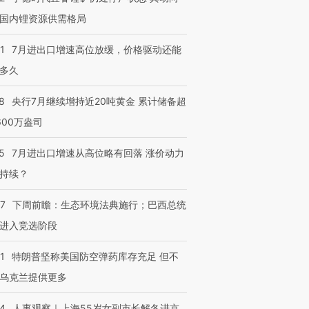
国内锂资源供需格局
1
7月进出口增速高位放缓，价格驱动还能
多久
8
央行7月继续增持近20吨黄金 累计储备超
600万盎司
5
7月进出口增速从高位略有回落 涨价动力
持续？
07
下周前瞻：生态环境法典施行；巴西总统
进入竞选阶段
1
特朗普坚称美国防空弹药库存充足 但不
乌克兰提供更多
24
人事观察｜上海55岁女副市长解冬进京