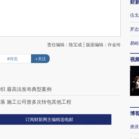
财
伍戈
罗志
易峘
责任编辑：陈宝成 | 版面编辑：许金玲
#河北
+关注
视
织 最高法发布典型案例
落 施工公司曾多次转包其他工程
博
订阅财新网主编精选电邮
唐涯