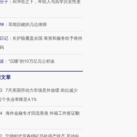
分子
：
AI冲击之下，年轻人与高学历女性更
坤
：
耳闻目睹的几位律师
日记
：
长护险覆盖全国 筹资和服务给予将持
码
波
：
“沉睡”的10万亿元公积金
新文章
43
7月美国劳动力市场意外放缓 岗位减少
3万个失业率降至4.1%
14
海外金融专才回流香港 外籍工作签证翻
2
宁德时代宜春锂矿仍处停产状态 其动向