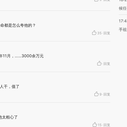
候任
17:
任命都是怎么夸他的？
手祖
35
·
回复
年11月，……3000余万元
·
回复
人干，值了
9
·
回复
他太粗心了
15
·
回复