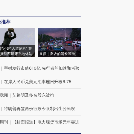
辑推荐
侵”还是“人道危机” 难
撕裂西班牙飞地休达
显影｜瓜农的漫长等待
｜
宇树发行市值610亿 先行者的加速和考验
｜
在岸人民币兑美元汇率连日升破6.75
我闻
｜
艾路明及多名股东被拘
｜
特朗普再签两份行政令限制出生公民权
周刊
｜
【封面报道】电力现货市场元年突进