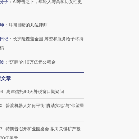
分子
：
AI冲击之下，年轻人与高学历女性更
坤
：
耳闻目睹的几位律师
日记
：
长护险覆盖全国 筹资和服务给予将持
码
波
：
“沉睡”的10万亿元公积金
新文章
46
离岸信托90天补税窗口期疑问
00
普渡机器人如何平衡“脚踏实地”与“仰望星
？
57
特朗普召开矿业圆桌会 拟向关键矿产投
20亿美元