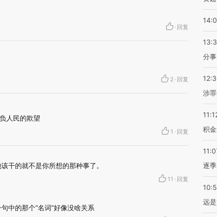
14:
·
回复
13:
分事
12:
2
·
回复
涉罪
11:1
负人民的欺望
积金
1
·
回复
11:0
他该干的就不是你所想的那种事了。
逐季
11
·
回复
10:
远是
句中的那个“名词”好像没啥关系