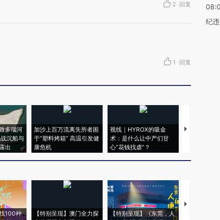
2
·
回复
08:
纪违
1
·
回复
致多瑙河
加沙上百万流离失所者困
视线｜HYROX的吸金
马航飞行员
二战沉船与
于“塑料烤箱” 高温引发健
术：是什么让中产们甘
粒摇头丸 尿
露出
康危机
心“花钱找虐”？
毒品
【推广】走
找100种
【特别呈现】澳门全力探
【特别呈现】《东莞，人
会，让数智科