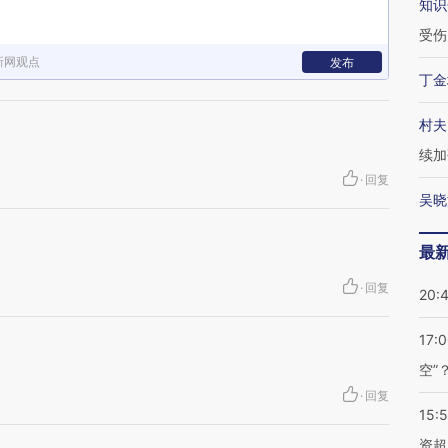
知识
受伤
新网观点
发布
丁金
村夫
续加
·
回复
吴晓
最
·
回复
20:
17:
空”
·
回复
15:
资超