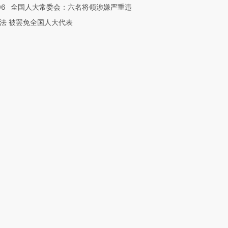
06
全国人大常委会：六名将领涉嫌严重违
法 被罢免全国人大代表
跨国走私7万
视线｜被称为“蟑螂”的印
视线｜“入侵”还是“人道危
检体内含3种
度Z世代 用街头抗争将教
机”？难民潮撕裂西班牙
秘鲁纳斯
育部长拱下台
飞地休达
13人遇难
进第四届链博
【商旅对话】华住集团
技“链”接产
【特别呈现】寻找100种
CFO：不靠规模取胜，华
【特别呈