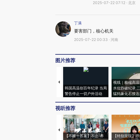
2025-07-22 07:12 · 北京
丁满
要害部门，核心机关
2025-07-22 00:33 · 河南
图片推荐
视线｜极端高温
韩国高温创百年纪录 当局
水位跌破纪录 
警告停止一切户外活动
猛犸象化石接连
视听推荐
【不唯一答案】不止“养
【特别呈现】寻