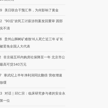
09
美日联合干预汇率，为何影响了黄金
32
“90后”农民工讨薪涉刑案发回重审 因部
实不清
36
贵州山脚树矿难致16人死亡近三年 矿长
被罢免全国人大代表
2
非京籍五环内购房社保降至一年 北京市公
最高可贷340万元
7
寒武纪上半年净利润同比翻倍 营收增速
放缓
53
对话｜邱仁宗：临床研究参与者的安全永
第一位