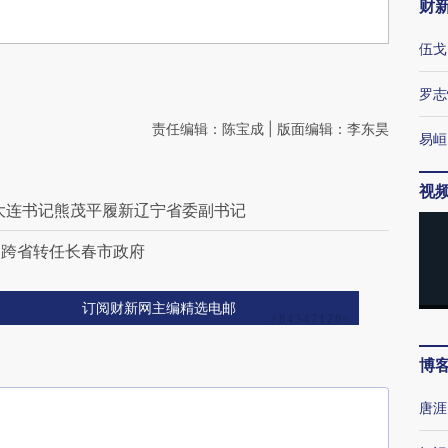
财
伍戈
罗志
责任编辑：陈宝成 | 版面编辑：李东昊
易峘
视
大连书记熊茂平履新辽宁省委副书记
刚跨省转任长春市政府
订阅财新网主编精选电邮
博
唐涯