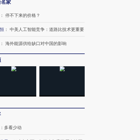
新名家
：
停不下来的价格？
恒
：
中美人工智能竞争：道路比技术更重要
：
海外能源供给缺口对中国的影响
频
客
：
多看少动