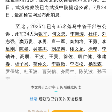
日，武汉检察院已向武汉中院提起公诉。7月24
日，最高检官网发布此消息。
至此，2025年已有35名落马中管干部被公
诉，此前34人为
张平
、
何文忠
、
李海涛
、
杜梓
、
刘
志强
、
窦万贵
、
李勇
、
唐一军
、
秦如培
、
王勇
、
李
显刚
、
陈晏
、
吴英杰
、
刘星泰
、
楼文龙
、
徐㼆
、
李
钺锋
、
高朋
、
王波
、
王昊
、
徐佐
、
唐仁健
、
张建
春
、
杨子兴
、
苟仲文
、
李微微
、
李石松
、
杨发森
、
罗保铭
、
杜玉波
、
曹兴信
、
齐同生
、
陈笑波
、
孙玉
宁
。
本文共计2337字 订阅后继续阅读
登录
后获取已订阅的阅读权限
财新通会员