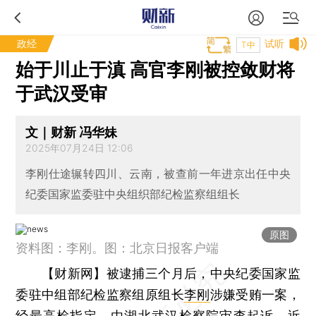
政经
试听
T中
始于川止于滇 高官李刚被控敛财将
于武汉受审
文｜财新 冯华妹
2025年07月24日 12:06
李刚仕途辗转四川、云南，被查前一年进京出任中央
纪委国家监委驻中央组织部纪检监察组组长
原图
资料图：李刚。图：北京日报客户端
【财新网】
被逮捕三个月后，中央纪委国家监
委驻中组部纪检监察组原组长
李刚
涉嫌受贿一案，
经最高检指定，由湖北武汉检察院审查起诉。近