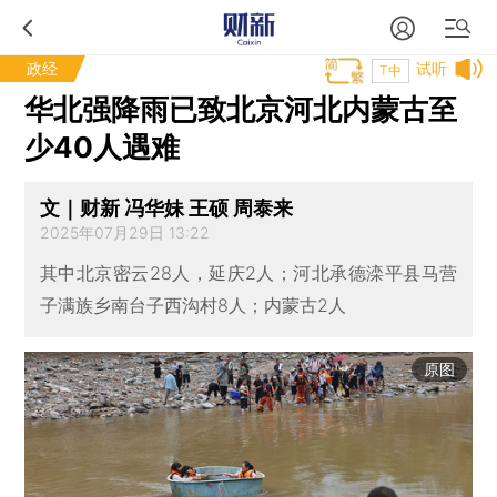
政经
试听
T中
华北强降雨已致北京河北内蒙古至
少40人遇难
文｜财新 冯华妹 王硕 周泰来
2025年07月29日 13:22
其中北京密云28人，延庆2人；河北承德滦平县马营
子满族乡南台子西沟村8人；内蒙古2人
原图