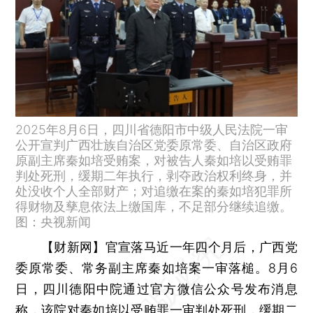
2025年8月6日，四川省德阳市中级人民法院一审
公开宣判广西壮族自治区党委原常委、自治区政府
原副主席秦如培受贿案，对被告人秦如培以受贿罪
判处死刑，缓期二年执行，剥夺政治权利终身，并
处没收个人全部财产；对追缴在案的秦如培犯罪所
得财物及孳息依法上缴国库，不足部分继续追缴。
图：央视新闻
【财新网】
官宣落马近一年四个月后，广西党
委原常委、常务副主席秦如培案一审落槌。8月6
日，四川德阳中院通过官方微信公众号发布消息
称，该院对秦如培以受贿罪一审判处死刑，缓期二