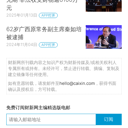
元
2025年01月13日
APP打开
62岁广西原常务副主席秦如培
被逮捕
2024年11月04日
APP打开
财新网所刊载内容之知识产权为财新传媒及/或相关权利人
专属所有或持有。未经许可，禁止进行转载、摘编、复制及
建立镜像等任何使用。
如有意愿转载，请发邮件至
hello@caixin.com
，获得书面
确认及授权后，方可转载。
免费订阅财新网主编精选版电邮
订阅