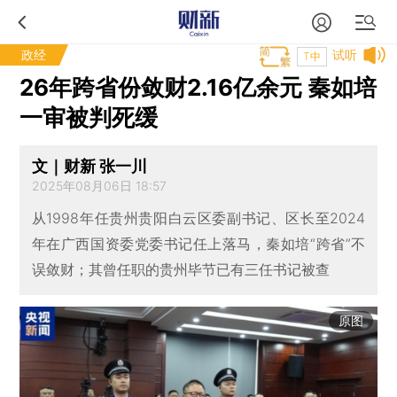
政经
试听
T中
26年跨省份敛财2.16亿余元 秦如培
一审被判死缓
文｜财新 张一川
2025年08月06日 18:57
从1998年任贵州贵阳白云区委副书记、区长至2024
年在广西国资委党委书记任上落马，秦如培“跨省”不
误敛财；其曾任职的贵州毕节已有三任书记被查
原图