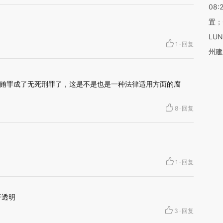
08:
置；
LU
1
·
回复
州建
贿罪成了无死刑罪了，这是不是也是一种法律适用方面的腐
8
·
回复
1
·
回复
开透明
3
·
回复