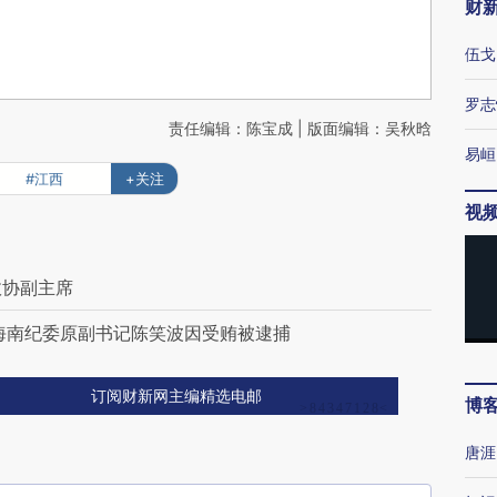
财
伍戈
罗志
责任编辑：陈宝成 | 版面编辑：吴秋晗
易峘
#江西
+关注
视
政协副主席
海南纪委原副书记陈笑波因受贿被逮捕
订阅财新网主编精选电邮
博
唐涯