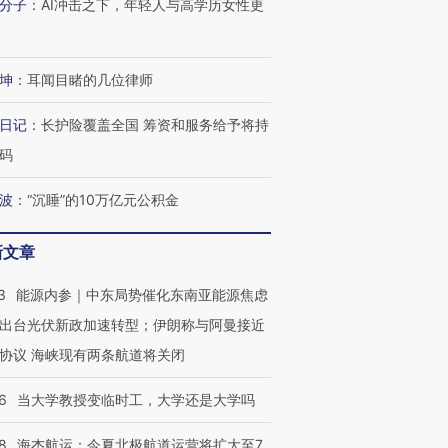
分子
：
AI冲击之下，年轻人与高学历女性更
坤
：
耳闻目睹的几位律师
日记
：
长护险覆盖全国 筹资和服务给予将持
码
波
：
“沉睡”的10万亿元公积金
新文章
3
能源内参｜中东局势催化东南亚能源焦虑
出台光伏新政加速转型；伊朗称与阿曼接近
协议 海峡现有两条航道将关闭
6
当大学教授变临时工，大学还是大学吗
8
海杰航运：今夏北极航道运营将扩大至7