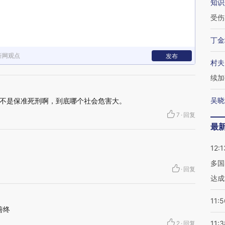
知识
受伤
丁金
新网观点
发布
村夫
续加
吴晓
不是保准死刑啊，到底哪个社会危害大。
7
·
回复
最
12:1
多国
·
回复
达成
11:5
善终
11:3
2
·
回复