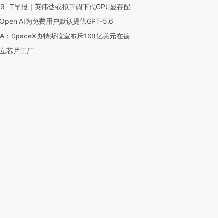
29
T早报｜英伟达或拟下调下代GPU显存配
Open AI为免费用户默认提供GPT-5.6
NA；SpaceX协特斯拉宣布斥168亿美元在德
立芯片工厂