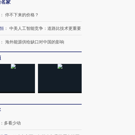
新名家
：
停不下来的价格？
恒
：
中美人工智能竞争：道路比技术更重要
：
海外能源供给缺口对中国的影响
频
客
：
多看少动