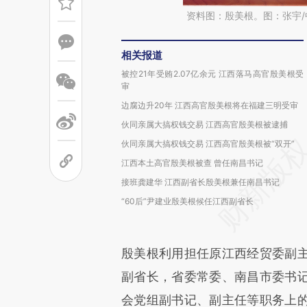
资料图：殷美根。图：张宇/
相关报道
被控21年受贿2.07亿余元 江西落马高官殷美根受
审
边腐边升20年 江西高官殷美根将在福建三明受审
伙同亲属大搞权钱交易 江西高官殷美根被逮捕
伙同亲属大搞权钱交易 江西高官殷美根被“双开”
江西本土高官殷美根被查 曾任南昌书记
接班龚建华 江西副省长殷美根兼任南昌书记
“60后”尹建业殷美根候任江西副省长
殷美根利用担任原江西经贸委副
副省长，省委常委、南昌市委书
会党组副书记、副主任等职务上