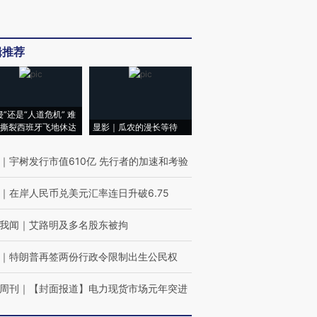
辑推荐
侵”还是“人道危机” 难
撕裂西班牙飞地休达
显影｜瓜农的漫长等待
｜
宇树发行市值610亿 先行者的加速和考验
｜
在岸人民币兑美元汇率连日升破6.75
我闻
｜
艾路明及多名股东被拘
｜
特朗普再签两份行政令限制出生公民权
周刊
｜
【封面报道】电力现货市场元年突进