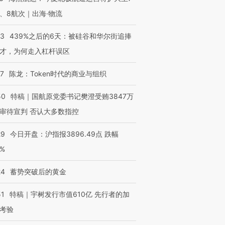
、8航次｜出海·物流
53
439%之后的6天：被硅谷和华尔街追捧
才，为何走入杠杆误区
07
陈龙：Token时代的商业与组织
50
特稿｜国航原党委书记樊澄受贿3847万
审待宣判 否认大多数指控
29
今日开盘：沪指报3896.49点 跌幅
0%
24
蓄势突破后的黄金
51
特稿｜宇树发行市值610亿 先行者的加
考验