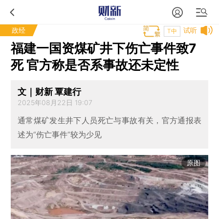
政经
试听
T中
福建一国资煤矿井下伤亡事件致7
死 官方称是否系事故还未定性
文｜财新 覃建行
2025年08月22日 19:07
通常煤矿发生井下人员死亡与事故有关，官方通报表
述为“伤亡事件”较为少见
原图