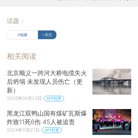
话题：
#福建
+关注
相关阅读
北京顺义一跨河大桥电缆失火
后坍塌 未发现人员伤亡（更
新）
2025年04月23日
APP打开
黑龙江双鸭山国有煤矿瓦斯爆
炸致11死6伤 45人被追责
2024年11月27日
APP打开