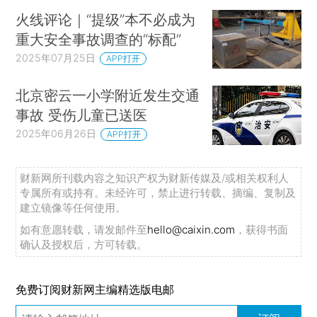
火线评论｜“提级”本不必成为
重大安全事故调查的“标配”
2025年07月25日
APP打开
北京密云一小学附近发生交通
事故 受伤儿童已送医
2025年06月26日
APP打开
财新网所刊载内容之知识产权为财新传媒及/或相关权利人
专属所有或持有。未经许可，禁止进行转载、摘编、复制及
建立镜像等任何使用。
如有意愿转载，请发邮件至
hello@caixin.com
，获得书面
确认及授权后，方可转载。
免费订阅财新网主编精选版电邮