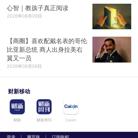
心智｜教孩子真正阅读
2026年08月09日
【商圈】喜欢配戴名表的哥伦
比亚新总统 商人出身拉美右
翼又一员
2026年08月09日
财新移动
财新
财新周刊
Caixin
登录
网页版
订阅电邮
|
|