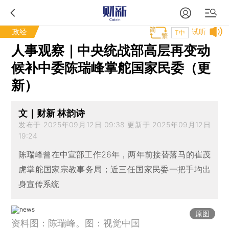
政经
试听
T中
人事观察｜中央统战部高层再变动
候补中委陈瑞峰掌舵国家民委（更
新）
文｜财新 林韵诗
发布于 2025年09月12日 09:38 更新于 2025年09月12日
19:24
陈瑞峰曾在中宣部工作26年，两年前接替落马的崔茂
虎掌舵国家宗教事务局；近三任国家民委一把手均出
身宣传系统
原图
资料图：陈瑞峰。图：视觉中国