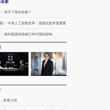
新名家
：
停不下来的价格？
恒
：
中美人工智能竞争：道路比技术更重要
：
海外能源供给缺口对中国的影响
频
客
：
多看少动