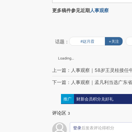
更多稿件参见近期
人事观察
话题：
#赵月霞
+关注
Loading...
上一篇：人事观察｜58岁王灵桂接任中
下一篇：人事观察｜孟凡利当选广东
推广
财新会员积分兑好礼
评论区
3
登录
后发表评论得积分