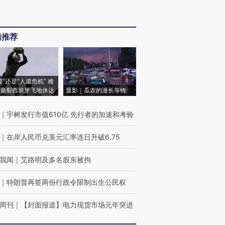
辑推荐
侵”还是“人道危机” 难
撕裂西班牙飞地休达
显影｜瓜农的漫长等待
｜
宇树发行市值610亿 先行者的加速和考验
｜
在岸人民币兑美元汇率连日升破6.75
我闻
｜
艾路明及多名股东被拘
｜
特朗普再签两份行政令限制出生公民权
周刊
｜
【封面报道】电力现货市场元年突进