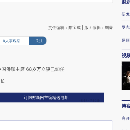
财
伍戈
罗志
责任编辑：陈宝成 | 版面编辑：刘潇
易峘
#人事观察
+关注
视
国侨联主席 68岁万立骏已卸任
省长
订阅财新网主编精选电邮
博
唐涯