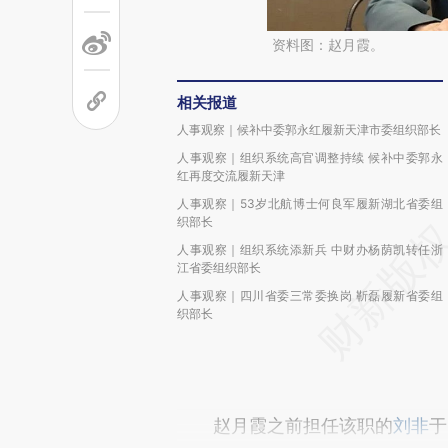
资料图：赵月霞。
相关报道
人事观察｜候补中委郭永红履新天津市委组织部长
人事观察｜组织系统高官调整持续 候补中委郭永
红再度交流履新天津
人事观察｜53岁北航博士何良军履新湖北省委组
织部长
人事观察｜组织系统添新兵 中财办杨荫凯转任浙
江省委组织部长
人事观察｜四川省委三常委换岗 靳磊履新省委组
织部长
赵月霞之前担任该职的
刘非
于