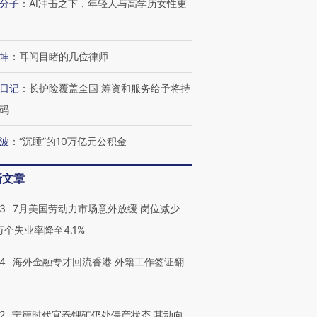
分子
：
AI冲击之下，年轻人与高学历女性更
坤
：
耳闻目睹的几位律师
日记
：
长护险覆盖全国 筹资和服务给予将持
码
波
：
“沉睡”的10万亿元公积金
新文章
43
7月美国劳动力市场意外放缓 岗位减少
3万个失业率降至4.1%
14
海外金融专才回流香港 外籍工作签证翻
2
宁德时代宜春锂矿仍处停产状态 其动向