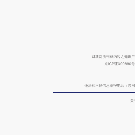
财新网所刊载内容之知识产
京ICP证090880号
违法和不良信息举报电话（涉网络暴力有
关