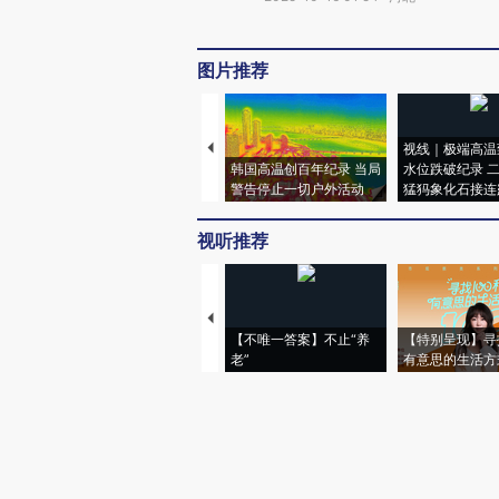
图片推荐
视线｜极端高温
韩国高温创百年纪录 当局
水位跌破纪录 
警告停止一切户外活动
猛犸象化石接连
视听推荐
【不唯一答案】不止“养
【特别呈现】寻
老”
有意思的生活方