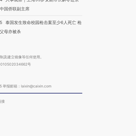
中国侨联副主席
45
泰国发生致命校园枪击案至少6人死亡 枪
父母亦被杀
复制及建立镜像等任何使用。
010502034662号
箱：laixin@caixin.com
链接