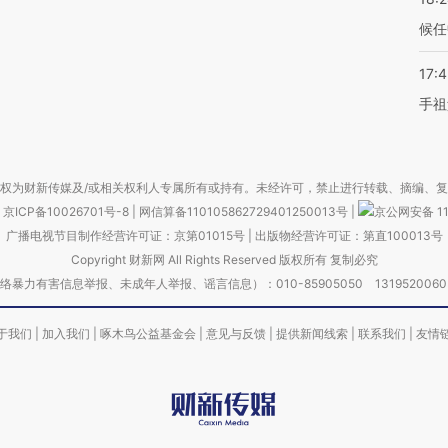
候任
17:
手祖
权为财新传媒及/或相关权利人专属所有或持有。未经许可，禁止进行转载、摘编、
京ICP备10026701号-8
|
网信算备110105862729401250013号
|
京公网安备 11
广播电视节目制作经营许可证：京第01015号
|
出版物经营许可证：第直100013号
Copyright 财新网 All Rights Reserved 版权所有 复制必究
害信息举报、未成年人举报、谣言信息）：010-85905050 13195200605 举报邮
于我们
|
加入我们
|
啄木鸟公益基金会
|
意见与反馈
|
提供新闻线索
|
联系我们
|
友情