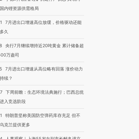
国内锂资源供需格局
1
7月进出口增速高位放缓，价格驱动还能
多久
跨国走私7万
视线｜被称为“蟑螂”的印
视线｜“入侵”还是“人道危
8
央行7月继续增持近20吨黄金 累计储备超
检体内含3种
度Z世代 用街头抗争将教
机”？难民潮撕裂西班牙
秘鲁纳斯
育部长拱下台
飞地休达
13人遇难
600万盎司
5
7月进出口增速从高位略有回落 涨价动力
持续？
进第四届链博
【商旅对话】华住集团
07
下周前瞻：生态环境法典施行；巴西总统
技“链”接产
【特别呈现】寻找100种
CFO：不靠规模取胜，华
【特别呈
有意思的生活方式·第三对
住三大增长引擎是什么？
有意思的
进入竞选阶段
1
特朗普坚称美国防空弹药库存充足 但不
乌克兰提供更多
24
人事观察｜上海55岁女副市长解冬进京