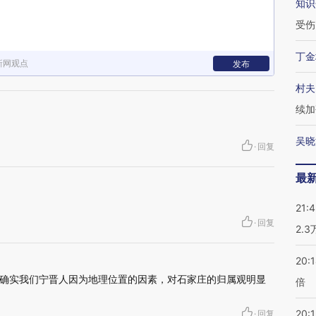
知识
受伤
丁金
新网观点
发布
村夫
续加
吴晓
·
回复
最
21:
·
回复
2.
20:
确实我们宁晋人因为地理位置的因素，对石家庄的归属观明显
倍
20:1
·
回复