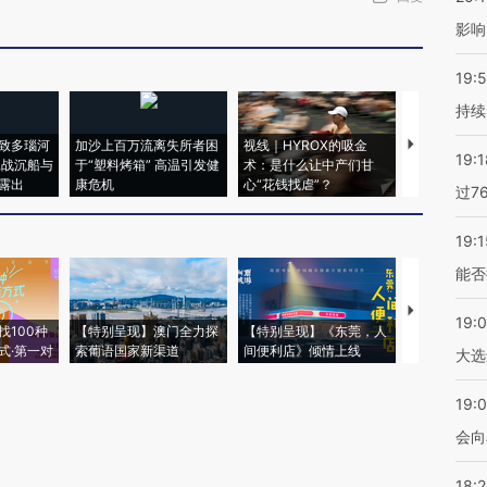
影响
19:5
持续
致多瑙河
加沙上百万流离失所者困
视线｜HYROX的吸金
马航飞行员
19:1
二战沉船与
于“塑料烤箱” 高温引发健
术：是什么让中产们甘
粒摇头丸 尿
露出
康危机
心“花钱找虐”？
毒品
过7
19:1
能否
【推广】走
19:
找100种
【特别呈现】澳门全力探
【特别呈现】《东莞，人
会，让数智科
式·第一对
索葡语国家新渠道
间便利店》倾情上线
业
大选
19:0
会向
18: