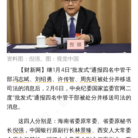
资料图：倪强。图：视觉中国
【财新网】
继1月4日“批发式”通报四名中管干
部
冯志斌
、
刘绍勇
、
许传智
、
周先旺
被处分并移送
司法的消息后，2月6日，中央纪委国家监委官网二
度“批发式”通报四名中管干部被处分并移送司法的
消息。
这四人分别是：海南省委原常委、省委原秘书
长
倪强
，中国银行原副行长
林景臻
、西安人大常委