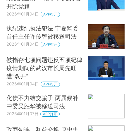
开除党籍
2026年01月04日
APP打开
执纪违纪执法犯法 宁夏监委
首任主任许传智被移送司法
2026年01月04日
APP打开
被指存七项问题违反五项纪律
疫情期间的武汉市长周先旺
遭“双开”
2026年01月04日
APP打开
化债不力结交骗子 两届候补
中委吴胜华被移送司法
2026年01月07日
APP打开
政商勾连、利益交换 原中央