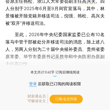
会原主任
韩松
、浙江人大常委会副主任
高兴夫
。四
人分别于2025年6月至9月间官宣落马，其中，林
景臻被开除党籍并移送司法，倪强、韩松、高兴夫
被“双开”并移送司法。
至此，2026年中央纪委国家监委已公布10名
落马中管干部被处分并移送司法的消息，除上述八
人，另两人分别为二十届中央候补委员、贵州省委
原常委、毕节市委原书记
吴胜华
和中央防邪办原副
主任
高以忱
。
本文共计3142字 订阅后继续阅读
登录
后获取已订阅的阅读权限
财新通会员
订阅/会员升级
可畅读全文