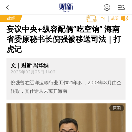
政经
试听
T中
妄议中央+纵容配偶“吃空饷” 海南
省委原秘书长倪强被移送司法｜打
虎记
文｜财新 冯华妹
2026年02月06日 11:06
倪强曾在远洋运输行业工作21年多，2008年8月由企
转政，其仕途从未离开海南
原图