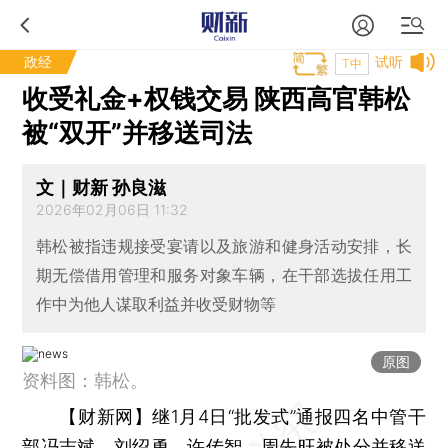
政经
试听
T中
收受礼金+权钱交易 陕西高官韩松
被“双开”并移送司法
文｜财新 孙良滋
2026年02月06日 11:32
韩松被指违规接受宴请以及旅游和健身活动安排，长
期无偿借用管理和服务对象车辆，在干部选拔任用工
作中为他人谋取利益并收受财物等
原图
资料图：韩松。
【财新网】
继1月4日“批发式”通报四名中管干
部
冯志斌
、
刘绍勇
、
许传智
、
周先旺
被处分并移送