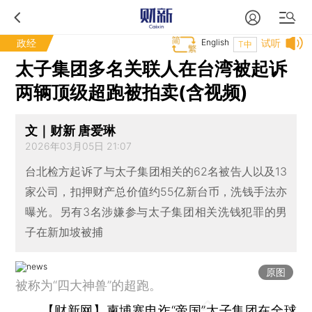
政经
English
试听
T中
太子集团多名关联人在台湾被起诉
两辆顶级超跑被拍卖(含视频)
文｜财新 唐爱琳
2026年03月05日 21:07
台北检方起诉了与太子集团相关的62名被告人以及13
家公司，扣押财产总价值约55亿新台币，洗钱手法亦
曝光。另有3名涉嫌参与太子集团相关洗钱犯罪的男
子在新加坡被捕
原图
被称为“四大神兽”的超跑。
【财新网】
柬埔寨电诈“帝国”太子集团在全球