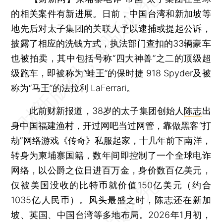
的相关案件有新进展。日前，中国台湾和新加坡等
地先后对太子集团的关联人予以逮捕或提起公诉，
披露了相应的洗钱方式，执法部门查扣的33辆豪车
也被拍卖，其中包括号称“四大神兽”之二的顶级超
级跑车，即被称为“蛙王”的保时捷 918 Spyder及被
称为“马王”的法拉利 LaFerrari。
此前财新报道，38岁的太子集团创始人
陈志
出
身中国福建渔村，开过网吧当过网管，靠做黑客“打
劫”网络游戏《传奇》私服起家，十几年前下南洋，
转身为柬埔寨国籍，数年间即控制了一个全球电诈
网络，以公爵之位日进百万金，身价数百亿美元，
仅被美国没收的比特币就价值150亿美元（约合
1035亿人民币）。风头最盛之时，陈志还在新加
坡、英国、中国台湾等多地布局。2026年1月初，