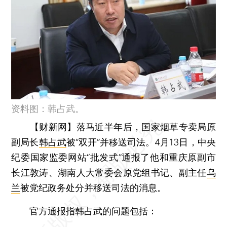
资料图：韩占武。
【财新网】
落马近半年后，国家烟草专卖局原
副局长
韩占武
被“双开”并移送司法。4月13日，中央
纪委国家监委网站“批发式”通报了他和重庆原副市
长江敦涛、湖南人大常委会原党组书记、副主任
乌
兰
被党纪政务处分并移送司法的消息。
官方通报指韩占武的问题包括：