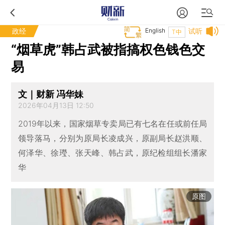
政经
English
试听
T中
“烟草虎”韩占武被指搞权色钱色交
易
文｜财新 冯华妹
2026年04月13日 12:50
2019年以来，国家烟草专卖局已有七名在任或前任局
领导落马，分别为原局长凌成兴，原副局长赵洪顺、
何泽华、徐㼆、张天峰、韩占武，原纪检组组长潘家
华
原图