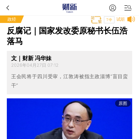
政经
试听
T中
反腐记｜国家发改委原秘书长伍浩
落马
文｜财新 冯华妹
2026年04月27日 07:12
王会民将于四川受审，江敦涛被指主政淄博“盲目蛮
干”
原图