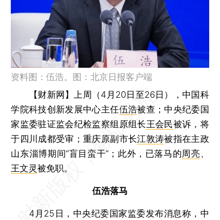
资料图：伍浩。图：北京日报客户端
【财新网】
上周（4月20日至26日），中国科
学院科技创新发展中心主任
伍浩
被查；中央纪委国
家监委驻证监会纪检监察组原组长
王会民
被诉，将
于四川成都受审；重庆原副市长
江敦涛
被指在主政
山东淄博期间“盲目蛮干”；此外，已落马的
周亮
、
王文灵
被免职。
伍浩落马
4月25日，中央纪委国家监委发布消息称，中