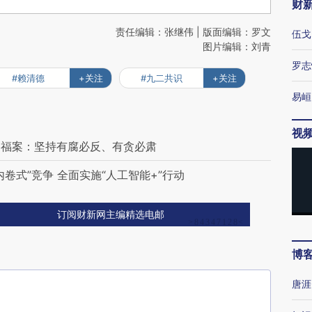
财
责任编辑：张继伟 | 版面编辑：罗文
伍戈
图片编辑：刘青
罗志
#赖清德
+关注
#九二共识
+关注
易峘
视
尚福案：坚持有腐必反、有贪必肃
卷式”竞争 全面实施“人工智能+”行动
订阅财新网主编精选电邮
博
唐涯