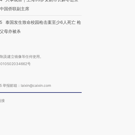
中国侨联副主席
45
泰国发生致命校园枪击案至少6人死亡 枪
父母亦被杀
复制及建立镜像等任何使用。
010502034662号
箱：laixin@caixin.com
链接