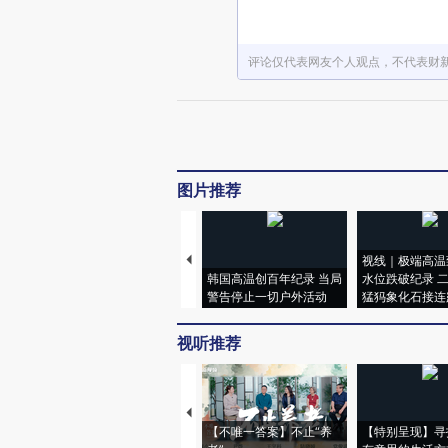
评论仅代表网友个人观点，不代表财
图片推荐
视线｜极端高温
韩国高温创百年纪录 当局
水位跌破纪录 
警告停止一切户外活动
猛犸象化石接连
视听推荐
【不唯一答案】不止“养
【特别呈现】寻