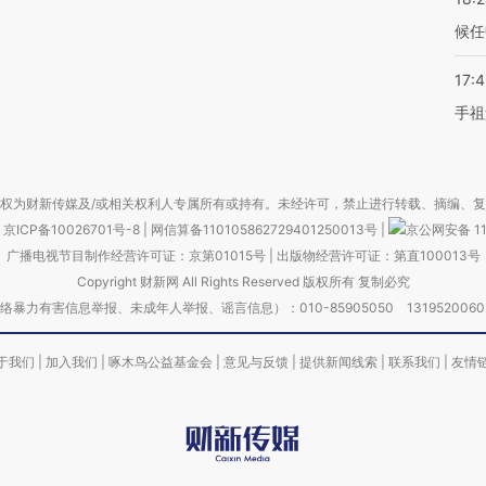
候任
17:
手祖
权为财新传媒及/或相关权利人专属所有或持有。未经许可，禁止进行转载、摘编、
京ICP备10026701号-8
|
网信算备110105862729401250013号
|
京公网安备 11
广播电视节目制作经营许可证：京第01015号
|
出版物经营许可证：第直100013号
Copyright 财新网 All Rights Reserved 版权所有 复制必究
害信息举报、未成年人举报、谣言信息）：010-85905050 13195200605 举报邮
于我们
|
加入我们
|
啄木鸟公益基金会
|
意见与反馈
|
提供新闻线索
|
联系我们
|
友情