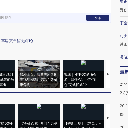
知识
受伤
新网观点
发布
丁金
村夫
本篇文章暂无评论
续加
吴晓
最
致多瑙河
加沙上百万流离失所者困
视线｜HYROX的吸金
马航飞行员
二战沉船与
于“塑料烤箱” 高温引发健
术：是什么让中产们甘
粒摇头丸 尿
21:
露出
康危机
心“花钱找虐”？
毒品
2.
20:
倍
【推广】走
找100种
【特别呈现】澳门全力探
【特别呈现】《东莞，人
会，让数智科
20:1