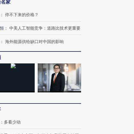
新名家
：
停不下来的价格？
恒
：
中美人工智能竞争：道路比技术更重要
：
海外能源供给缺口对中国的影响
频
客
：
多看少动