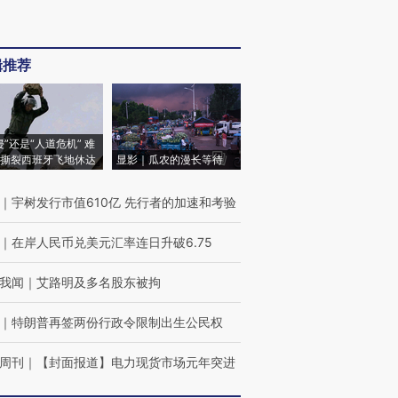
辑推荐
侵”还是“人道危机” 难
撕裂西班牙飞地休达
显影｜瓜农的漫长等待
｜
宇树发行市值610亿 先行者的加速和考验
｜
在岸人民币兑美元汇率连日升破6.75
我闻
｜
艾路明及多名股东被拘
｜
特朗普再签两份行政令限制出生公民权
周刊
｜
【封面报道】电力现货市场元年突进