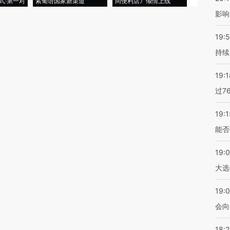
式·第一对
索葡语国家新渠道
间便利店》倾情上线
业
影响
19:5
持续
19:1
过7
19:1
能否
19:
大选
19:0
会向
18: