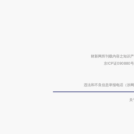
财新网所刊载内容之知识产
京ICP证090880号
违法和不良信息举报电话（涉网络暴力有
关