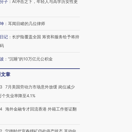
分子
：
AI冲击之下，年轻人与高学历女性更
坤
：
耳闻目睹的几位律师
日记
：
长护险覆盖全国 筹资和服务给予将持
码
波
：
“沉睡”的10万亿元公积金
新文章
跨国走私7万
视线｜被称为“蟑螂”的印
视线｜“入侵”还是“人道危
检体内含3种
度Z世代 用街头抗争将教
机”？难民潮撕裂西班牙
秘鲁纳斯
43
7月美国劳动力市场意外放缓 岗位减少
育部长拱下台
飞地休达
13人遇难
3万个失业率降至4.1%
14
海外金融专才回流香港 外籍工作签证翻
进第四届链博
【商旅对话】华住集团
技“链”接产
【特别呈现】寻找100种
CFO：不靠规模取胜，华
【特别呈
2
宁德时代宜春锂矿仍处停产状态 其动向