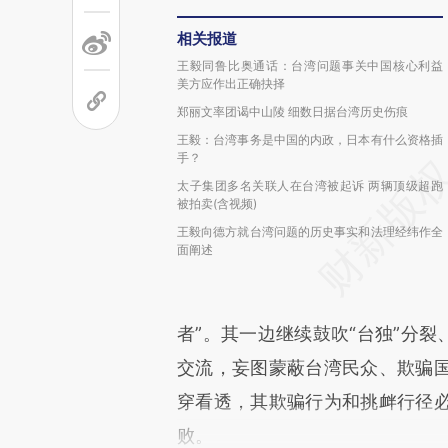
相关报道
王毅同鲁比奥通话：台湾问题事关中国核心利益
美方应作出正确抉择
郑丽文率团谒中山陵 细数日据台湾历史伤痕
王毅：台湾事务是中国的内政，日本有什么资格插
手？
太子集团多名关联人在台湾被起诉 两辆顶级超跑
被拍卖(含视频)
王毅向德方就台湾问题的历史事实和法理经纬作全
面阐述
者”。其一边继续鼓吹“台独”分裂
交流，妄图蒙蔽台湾民众、欺骗
穿看透，其欺骗行为和挑衅行径
败。