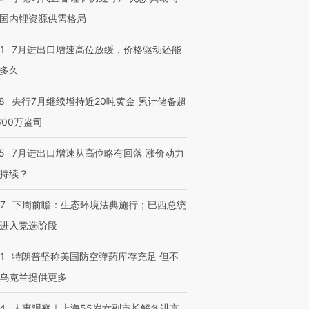
有意思的生活方式·第三对
住三大增长引擎是什么？
有意思的
国内锂资源供需格局
1
7月进出口增速高位放缓，价格驱动还能
多久
8
央行7月继续增持近20吨黄金 累计储备超
600万盎司
5
7月进出口增速从高位略有回落 涨价动力
持续？
07
下周前瞻：生态环境法典施行；巴西总统
进入竞选阶段
1
特朗普坚称美国防空弹药库存充足 但不
乌克兰提供更多
24
人事观察｜上海55岁女副市长解冬进京