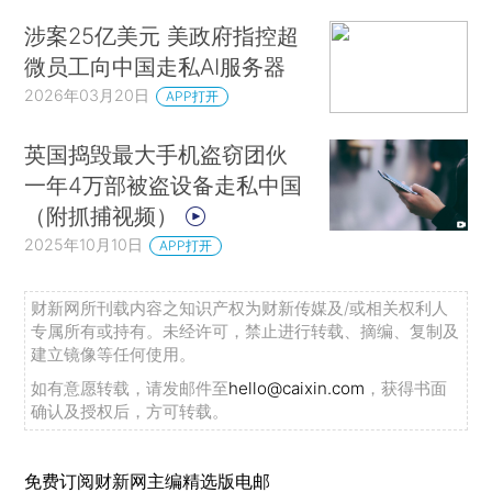
涉案25亿美元 美政府指控超
微员工向中国走私AI服务器
2026年03月20日
APP打开
英国捣毁最大手机盗窃团伙
一年4万部被盗设备走私中国
（附抓捕视频）
2025年10月10日
APP打开
财新网所刊载内容之知识产权为财新传媒及/或相关权利人
专属所有或持有。未经许可，禁止进行转载、摘编、复制及
建立镜像等任何使用。
如有意愿转载，请发邮件至
hello@caixin.com
，获得书面
确认及授权后，方可转载。
免费订阅财新网主编精选版电邮