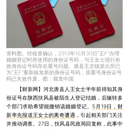
资料图。经核查确认，2013年10月30日“王F”办理
婚姻登记时所使用的身份证号码，与王女士现行有
效身份证号码存在重号问题。唐县王京镇派出所已
为“王F”重新核发新的身份证号码，原重号身份证号
码已失效作废。图：视觉中国
【财新网】
河北唐县人王女士半年前得知其身
份证号在陕西扶风县被陌生人登记结婚，后辗转多
个部门求助希望能撤销该婚姻登记。
5月19日，财
新率先报道王女士的离奇遭遇
，引起相关部门关注
并推动调查。27日，扶风县民政局回复称，此事中