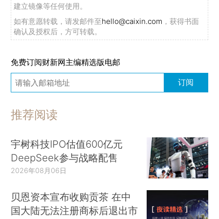
建立镜像等任何使用。
如有意愿转载，请发邮件至
hello@caixin.com
，获得书面
确认及授权后，方可转载。
免费订阅财新网主编精选版电邮
订阅
推荐阅读
宇树科技IPO估值600亿元
DeepSeek参与战略配售
2026年08月06日
贝恩资本宣布收购贡茶 在中
国大陆无法注册商标后退出市