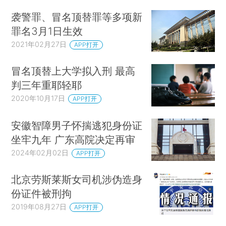
袭警罪、冒名顶替罪等多项新
罪名3月1日生效
2021年02月27日
APP打开
冒名顶替上大学拟入刑 最高
判三年重耶轻耶
2020年10月17日
APP打开
安徽智障男子怀揣逃犯身份证
坐牢九年 广东高院决定再审
2024年02月02日
APP打开
北京劳斯莱斯女司机涉伪造身
份证件被刑拘
2019年08月27日
APP打开