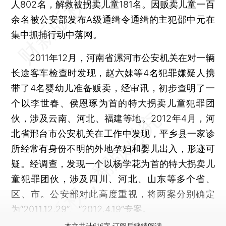
人802名，解救被拐卖儿童181名。因贩卖儿童一百
余名被公安部发布A级通缉令通缉的主犯邵中元在
集中抓捕行动中落网。
2011年12月，河南省漯河市公安机关在对一辆
长途客车检查时发现，赵六妹等4名犯罪嫌疑人携
带了4名婴幼儿准备贩卖，经审讯，初步查明了一
个以李世春、侯恩琢为首的特大拐卖儿童犯罪团
伙，涉及云南、河北、福建等地。2012年4月，河
北省邢台市公安机关在工作中发现，平乡县一家诊
所经常有身份不明的外地孕妇和婴儿出入，形迹可
疑。经调查，发现一个以杨学花为首的特大拐卖儿
童犯罪团伙，涉及四川、河北、山东等多个省、
区、市。公安部对此高度重视，将两案分别确定
为“2011.12.29”、“2012.4.19”专案。