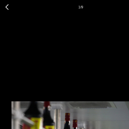
1
/
9