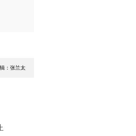
辑：张兰太
止