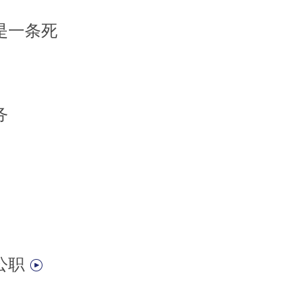
是一条死
务
公职