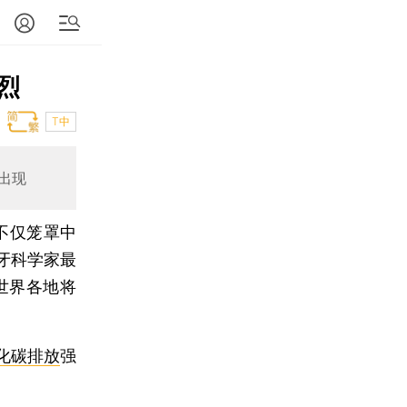
烈
T中
出现
不仅笼罩中
牙科学家最
世界各地将
化碳排放
强