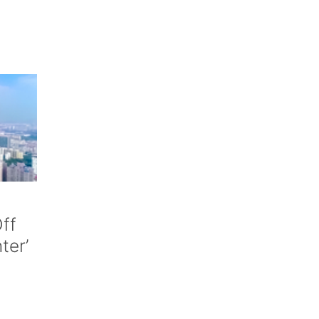
ff
nter’