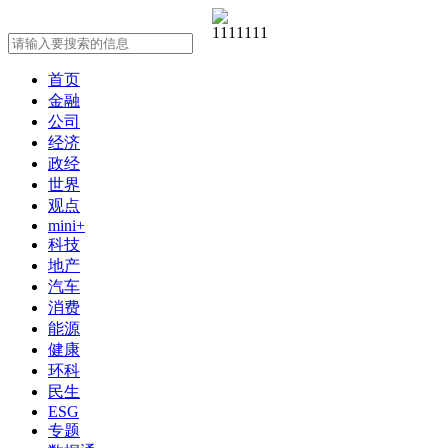
首页
金融
公司
经济
政经
世界
观点
mini+
科技
地产
汽车
消费
能源
健康
环科
民生
ESG
专题