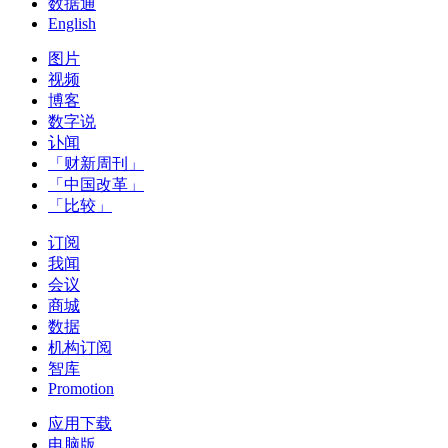
数据通
English
图片
视频
博客
数字说
讣闻
「财新周刊」
「中国改革」
「比较」
订阅
我闻
会议
商城
数据
机构订阅
智库
Promotion
应用下载
电脑版