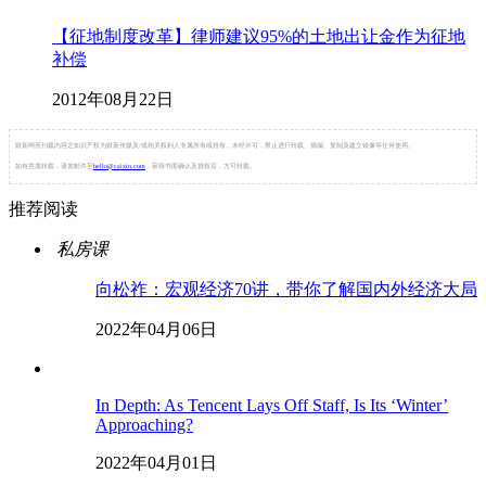
【征地制度改革】律师建议95%的土地出让金作为征地
补偿
2012年08月22日
财新网所刊载内容之知识产权为财新传媒及/或相关权利人专属所有或持有。未经许可，禁止进行转载、摘编、复制及建立镜像等任何使用。
如有意愿转载，请发邮件至
hello@caixin.com
，获得书面确认及授权后，方可转载。
推荐阅读
私房课
向松祚：宏观经济70讲，带你了解国内外经济大局
2022年04月06日
In Depth: As Tencent Lays Off Staff, Is Its ‘Winter’
Approaching?
2022年04月01日