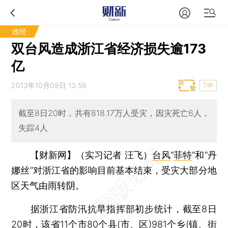
政经
双台风造成浙江省经济损失逾173
亿
2013年10月09日 13:59
T中
截至8日20时，共有818.17万人受灾，因灾死亡6人，
失踪4人
【财新网】（实习记者 汪飞）
台风
“
菲特
”和“丹
娜丝”对浙江省的影响目前基本结束，受灾大部分地
区天气由雨转阴。
据浙江省防汛抗旱指挥部初步统计，截至8日
20时，该省11个市80个县(市、区)981个乡(镇、街