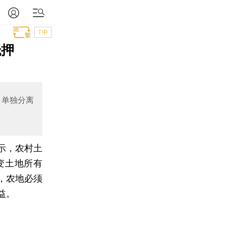
T中
抵押
中单独分离
示，农村土
变土地所有
，农地必须
益。