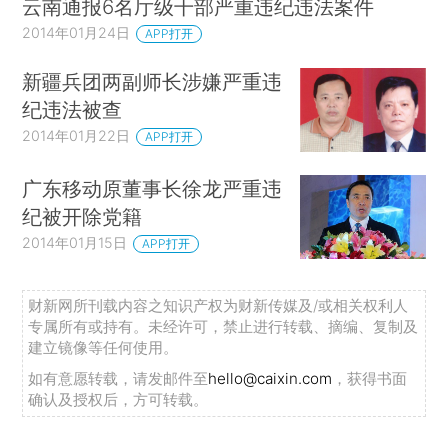
云南通报6名厅级干部严重违纪违法案件
2014年01月24日
APP打开
新疆兵团两副师长涉嫌严重违
纪违法被查
2014年01月22日
APP打开
广东移动原董事长徐龙严重违
纪被开除党籍
2014年01月15日
APP打开
财新网所刊载内容之知识产权为财新传媒及/或相关权利人
专属所有或持有。未经许可，禁止进行转载、摘编、复制及
建立镜像等任何使用。
如有意愿转载，请发邮件至
hello@caixin.com
，获得书面
确认及授权后，方可转载。