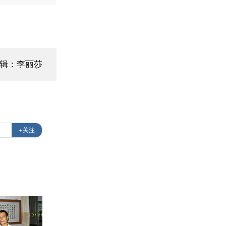
辑：李丽莎
+关注