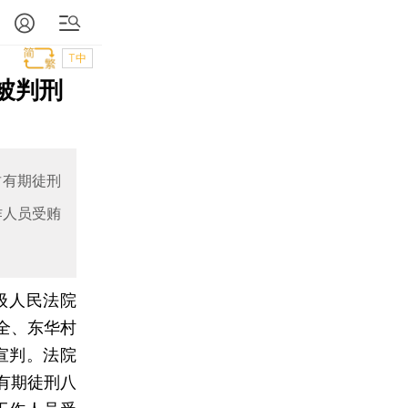
T中
被判刑
财有期徒刑
作人员受贿
级人民法院
全、东华村
宣判。法院
有期徒刑八