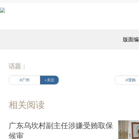
版面编
话题：
#广州
+关注
#受贿
相关阅读
广东乌坎村副主任涉嫌受贿取保
候审