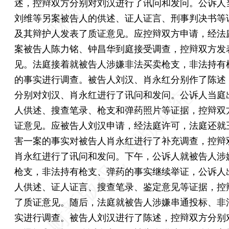
述，控辩双方分别对刘汉进行了讯问和发问。公诉人
刘维等另案被告人的供述、证人证言、刑事判决书等
及其辩护人发表了质证意见。应控辩双方申请，经法
案被告人陈力铭、钟昌华到庭接受调查，控辩双方发
见。法庭接着就被告人涉嫌非法买卖枪支，非法持有
的事实进行调查。被告人刘汉、肖永红分别作了陈述
分别对刘汉、肖永红进行了讯问和发问。公诉人当庭
人供述、搜查笔录、枪支和弹药照片等证据，控辩双
证意见。应被告人刘汉申请，经法庭许可，法庭还就
害一案的事实对被告人肖永红进行了补充调查，控辩
肖永红进行了讯问和发问。下午，公诉人就被告人涉
枪支，非法持有枪支、弹药的事实继续举证，公诉人
人供述、证人证言、搜查笔录、鉴定意见等证据，控
了质证意见。随后，法庭就被告人涉嫌串通投标、非
实进行调查。被告人刘汉进行了陈述，控辩双方分别