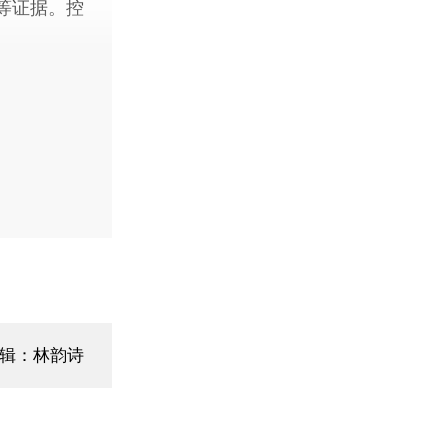
等证据。控
辑：林韵诗