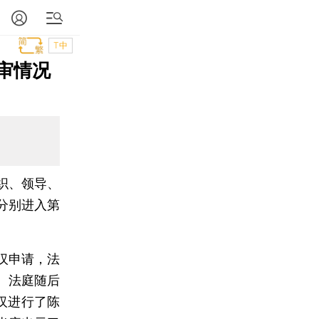
T中
审情况
织、领导、
分别进入第
汉申请，法
。法庭随后
汉进行了陈