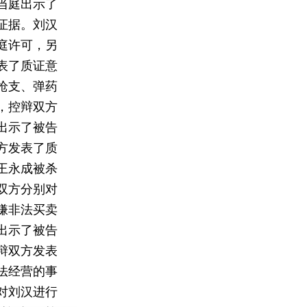
当庭出示了
证据。刘汉
庭许可，另
表了质证意
枪支、弹药
，控辩双方
出示了被告
方发表了质
王永成被杀
双方分别对
嫌非法买卖
出示了被告
辩双方发表
法经营的事
对刘汉进行