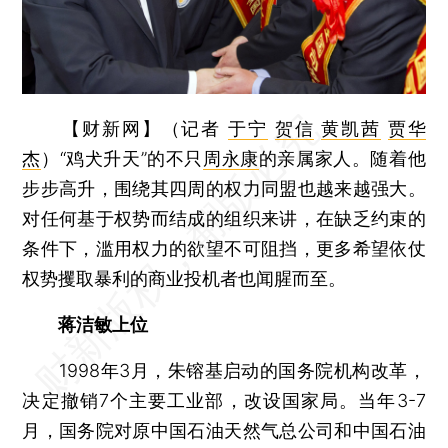
【财新网】（记者
于宁
贺信
黄凯茜
贾华
杰
）
“鸡犬升天”的不只
周永康
的亲属家人。随着他
步步高升，围绕其四周的权力同盟也越来越强大。
对任何基于权势而结成的组织来讲，在缺乏约束的
条件下，滥用权力的欲望不可阻挡，更多希望依仗
权势攫取暴利的商业投机者也闻腥而至。
蒋洁敏上位
1998年3月，朱镕基启动的国务院机构改革，
决定撤销7个主要工业部，改设国家局。当年3-7
月，国务院对原中国石油天然气总公司和中国石油