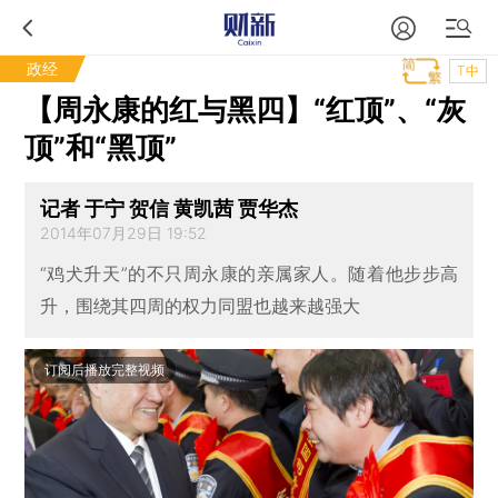
政经
T中
【周永康的红与黑四】“红顶”、“灰
顶”和“黑顶”
记者 于宁 贺信 黄凯茜 贾华杰
2014年07月29日 19:52
“鸡犬升天”的不只周永康的亲属家人。随着他步步高
升，围绕其四周的权力同盟也越来越强大
订阅后播放完整视频