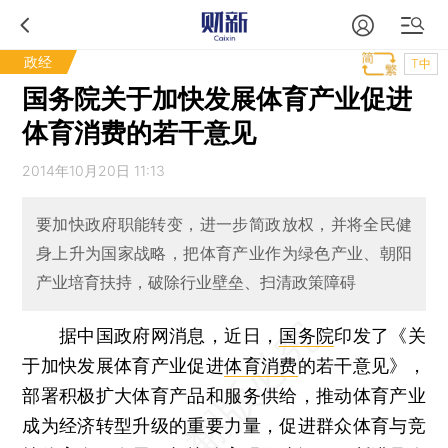
政经
T中
国务院关于加快发展体育产业促进
体育消费的若干意见
2014年10月20日 11:13
要加快政府职能转变，进一步简政放权，并将全民健
身上升为国家战略，把体育产业作为绿色产业、朝阳
产业培育扶持，破除行业壁垒、扫清政策障碍
据中国政府网消息，近日，
国务院
印发了《关
于加快发展体育产业促进
体育消费
的若干意见》，
部署积极扩大体育产品和服务供给，推动体育产业
成为经济转型升级的重要力量，促进群众体育与竞