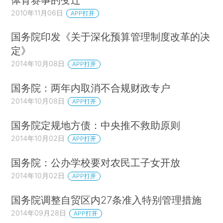
2010年11月06日
APP打开
国务院印发《关于深化预算管理制度改革的决
定》
2014年10月08日
APP打开
国务院：两年内取消不合规财政专户
2014年10月08日
APP打开
国务院定规地方债：中央推不救助原则
2014年10月02日
APP打开
国务院：公办学校要对农民工子女开放
2014年10月02日
APP打开
国务院调整自贸区内27条准入特别管理措施
2014年09月28日
APP打开