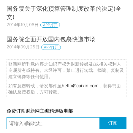
国务院关于深化预算管理制度改革的决定(全
文)
2014年10月08日
APP打开
国务院全面开放国内包裹快递市场
2014年09月25日
APP打开
财新网所刊载内容之知识产权为财新传媒及/或相关权利人
专属所有或持有。未经许可，禁止进行转载、摘编、复制及
建立镜像等任何使用。
如有意愿转载，请发邮件至
hello@caixin.com
，获得书面
确认及授权后，方可转载。
免费订阅财新网主编精选版电邮
订阅