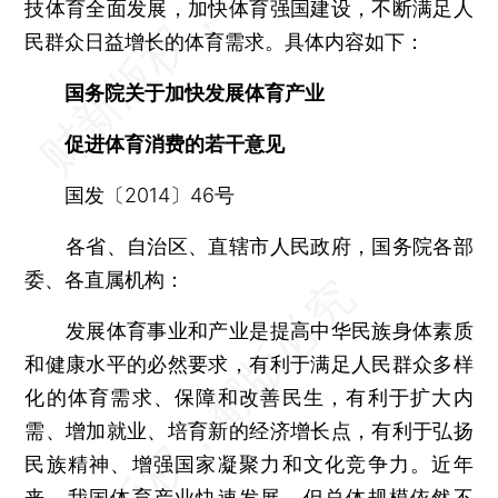
技体育全面发展，加快体育强国建设，不断满足人
民群众日益增长的体育需求。具体内容如下：
国务院关于加快发展体育产业
促进体育消费的若干意见
国发〔2014〕46号
各省、自治区、直辖市人民政府，国务院各部
委、各直属机构：
发展体育事业和产业是提高中华民族身体素质
和健康水平的必然要求，有利于满足人民群众多样
化的体育需求、保障和改善民生，有利于扩大内
需、增加就业、培育新的经济增长点，有利于弘扬
民族精神、增强国家凝聚力和文化竞争力。近年
来，我国体育产业快速发展，但总体规模依然不