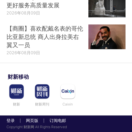
更好服务高质量发展
2026年08月09日
【商圈】喜欢配戴名表的哥伦
比亚新总统 商人出身拉美右
翼又一员
2026年08月09日
财新移动
财新
财新周刊
Caixin
登录
网页版
订阅电邮
|
|
Copyright 财新网 All Rights Reserved