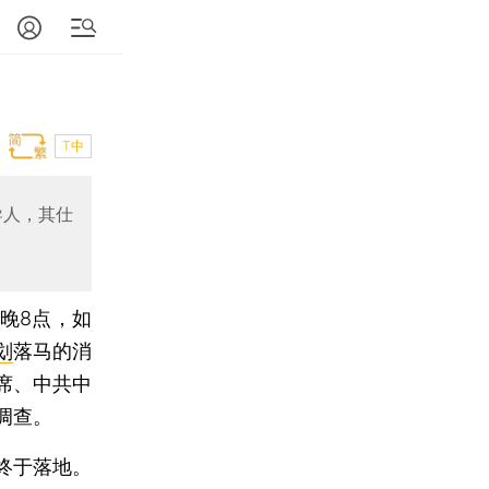
T中
导人，其仕
日晚8点，如
划
落马的消
席、中共中
调查。
终于落地。