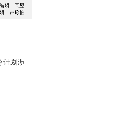
编辑：高昱
辑：卢玲艳
令计划涉