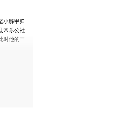
老小解甲归
县常乐公社
此时他的三