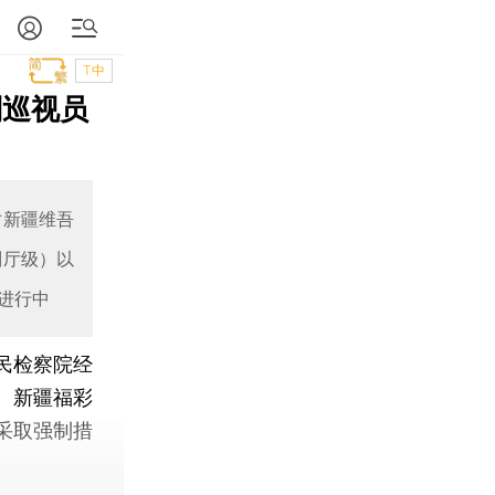
T中
副巡视员
对新疆维吾
副厅级）以
进行中
民检察院经
、新疆福彩
采取强制措