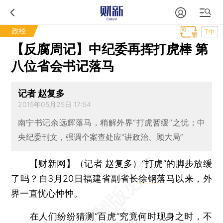
政经
T中
【反腐周记】中纪委再挥打虎棒 第
八位省会书记落马
记者 赵复多
2015年05月25日 17:54
南宁书记余远辉落马，稍解外界“打虎暂缓”之忧；中
央纪委刊文，强调个案查处应“讲政治、顾大局”
【财新网】（记者 赵复多）
“
打虎
”的脚步放缓
了吗？自3月20日福建省副省长
徐钢
落马以来，外
界一直忧心忡忡。
在人们纷纷猜测“百虎”究竟何时现身之时，不